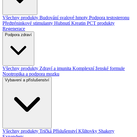
Všechny produkty
Budování svalové hmoty
Podpora testosteronu
Předtréninkové stimulanty
Hubnutí
Kreatin
PCT produkty
Regenerace
Podpora zdraví
Všechny produkty
Zdraví a imunita
Komplexní ženské formule
Nootropika a podpora mozku
Vybavení a příslušenství
Všechny produkty
Tričká
Příslušenství
Kšiltovky
Shakery
Expandery