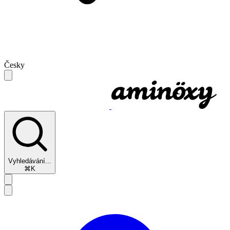
Česky
Vyhledávání...
⌘K