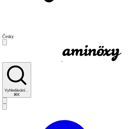
Česky
Vyhledávání...
⌘K