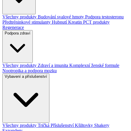
Všechny produkty
Budování svalové hmoty
Podpora testosteronu
Předtréninkové stimulanty
Hubnutí
Kreatin
PCT produkty
Regenerace
Podpora zdraví
Všechny produkty
Zdraví a imunita
Komplexní ženské formule
Nootropika a podpora mozku
Vybavení a příslušenství
Všechny produkty
Tričká
Příslušenství
Kšiltovky
Shakery
Expandery