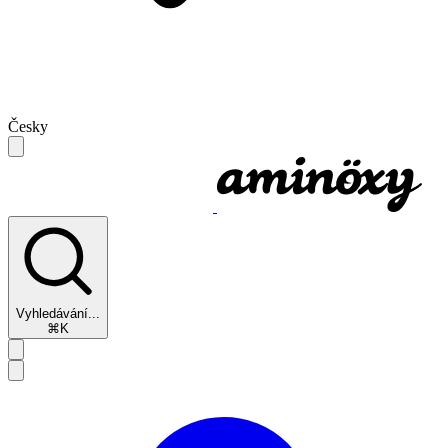
Česky
Vyhledávání...
⌘K