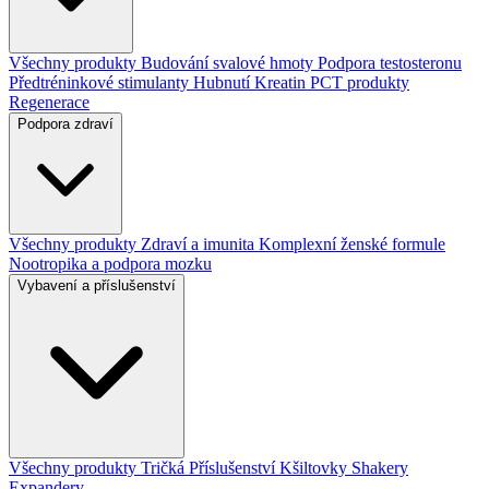
Všechny produkty
Budování svalové hmoty
Podpora testosteronu
Předtréninkové stimulanty
Hubnutí
Kreatin
PCT produkty
Regenerace
Podpora zdraví
Všechny produkty
Zdraví a imunita
Komplexní ženské formule
Nootropika a podpora mozku
Vybavení a příslušenství
Všechny produkty
Tričká
Příslušenství
Kšiltovky
Shakery
Expandery