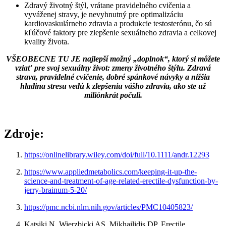
Zdravý životný štýl, vrátane pravidelného cvičenia a
vyváženej stravy, je nevyhnutný pre optimalizáciu
kardiovaskulárneho zdravia a produkcie testosterónu, čo sú
kľúčové faktory pre zlepšenie sexuálneho zdravia a celkovej
kvality života.
VŠEOBECNE TU JE najlepší možný „doplnok“, ktorý si môžete
vziať pre svoj sexuálny život: zmeny životného štýlu. Zdravá
strava, pravidelné cvičenie, dobré spánkové návyky a nižšia
hladina stresu vedú k zlepšeniu vášho zdravia, ako ste už
miliónkrát počuli.
Zdroje:
https://onlinelibrary.wiley.com/doi/full/10.1111/andr.12293
https://www.appliedmetabolics.com/keeping-it-up-the-
science-and-treatment-of-age-related-erectile-dysfunction-by-
jerry-brainum-5-20/
https://pmc.ncbi.nlm.nih.gov/articles/PMC10405823/
Katsiki N, Wierzbicki AS, Mikhailidis DP. Erectile