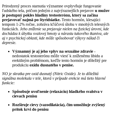
Prirodzený proces starnutia významne ovplyvňuje fungovanie
ľudského tela, pričom jedným z najvýraznejších prejavov
u mužov
je postupný pokles hladiny testosterónu, ktorý sa začína
prejavovať najmä po štyridsiatke.
Tento hormón, klesajúci
tempom 1-2% ročne, zohráva kľúčovú úlohu v mnohých telesných
funkciách.
Jeho zníženie sa prejavuje nielen na fyzickej úrovni, kde
dochádza k úbytku svalovej hmoty a nárastu tukového tkaniva, ale
aj v psychickej oblasti, kde môže spôsobovať výkyvy nálad či
depresie.
Významný je aj jeho vplyv na sexuálne zdravie
-
nedostatok testosterónu môže viesť k zníženému libidu a
erektilným problémom, keďže tento hormón je dôležitý pre
produkciu
oxidu dusnatého v penise.
NO je skratka pre oxid dusnatý (Nitric Oxide). Je to dôležitá
signálna molekula v tele, ktorá v prípade erekcie má tieto hlavné
funkcie:
Spôsobuje uvoľnenie (relaxáciu) hladkého svalstva v
cievach penisu
Rozširuje cievy (vazodilatácia), čím umožňuje zvýšený
prítok krvi do penisu