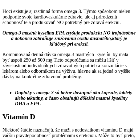
Hoci existuje aj rastlinná forma omega-3. Týmto spôsobom nielen
podporíte svoje kardiovaskulárne zdravie, ale aj prirodzenú
schopnosť tela produkovať NO potrebný pre zdravú erekciu.
Omega-3 mastná kyselina EPA zvyšuje produkciu NO trojnásobne
a dokonca zabraňuje znižovaniu oxidu dusnatého,ktorý je
kľúčový pri erekcii.
Kombinovaná denná dávka omega-3 mastných kyselín by mala
byť aspoň 250 až 500 mg.Tieto odporúčania sa môžu líšiť v
závislosti od individuálnych zdravotných potrieb a konzultácie s
lekárom alebo odborníkom na výživu, hlavne ak sa jedná o vyššie
dávky na konkrétne zdravotné problémy.
Doplnky s omega-3 sú bežne dostupné ako kapsule, tablety
alebo tekutiny, a často obsahujú dôležité mastné kyseliny
DHA a EPA.
Vitamín D
Niektoré štúdie naznačujú, že muži s nedostatkom vitamínu D majú
väčšiu pravdepodobnosť problémami s erekciou. Môže to byť preto,