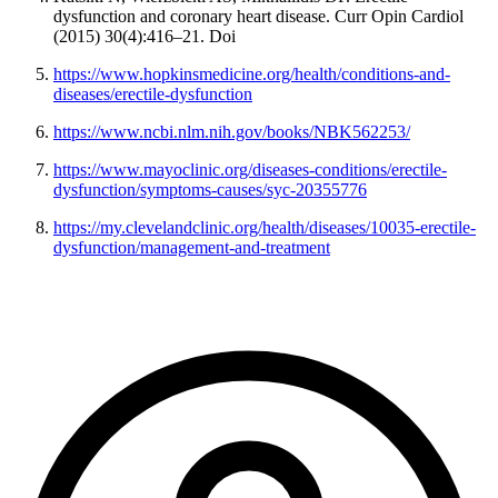
dysfunction and coronary heart disease. Curr Opin Cardiol
(2015) 30(4):416–21. Doi
https://www.hopkinsmedicine.org/health/conditions-and-
diseases/erectile-dysfunction
https://www.ncbi.nlm.nih.gov/books/NBK562253/
https://www.mayoclinic.org/diseases-conditions/erectile-
dysfunction/symptoms-causes/syc-20355776
https://my.clevelandclinic.org/health/diseases/10035-erectile-
dysfunction/management-and-treatment