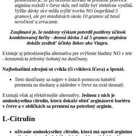
arginínu rozloží v čreve skôr, než môže byť efektívne využitá.
Vyššie dávky síce môžu zvýšiť tvorbu NO (napríklad 5
gramov), ale pri množstvách okolo 10 gramov už hrozí
nevoľnosť a zvracanie.
Zaujímavé je, že nedávny výskum potvrdil pozitívny účinok
kombinovanej liečby - denná dávka 3 až 5 gramov arginínu
dokáže zosilniť účinky liekov ako Viagra
.
Existuje aj prirodzenejšia alternatíva pre zvýšenie hladiny NO v tele
-
konzumácia zeleniny bohatej na dusičnany.
Najbohatšími zdrojmi sú cvikla (či cviklová šťava) a špenát.
Tieto dusičnany sa najprv v ústach pomocou baktérií
premenia na dusitany a následne v čreve na oxid dusnatý.
Existujú však aj efektívnejšie alternatívy.
Jednou z nich je
aminokyselina citrulín, ktorá dokáže obísť arginázovú bariéru
v čreve a v obličkách sa premení na potrebný arginín.
L-Citrulín
užívanie aminokyseliny citrulín, ktorá má oproti arginínu