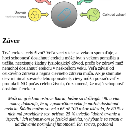
Záver
Trvá erekcia celý život? Veľa vecí v tele sa vekom spomaľuje, a
hoci schopnosť dosiahnuť erekciu môže byť s vekom pomalšia a
ťažšia, neexistuje žiadny fyziologický dôvod, prečo by zdravý muž
nemohol dosiahnuť erekciu v neskoršom veku. Veľa závisí od
celkového zdravia a najmä cievneho zdravia muža. Ak je starnutie
ciev minimalizované alebo spomalené, cievy môžu pokračovať v
produkcii NO počas celého života, čo znamená, že majú schopnosť
dosiahnuť erekciu.
Muži na gréckom ostrove Ikaria, bežne sa dožívajúci 90 a viac
rokov, dokazujú, že aj v pokročilom veku je možné dosiahnuť
erekciu. Štúdia mužov vo veku 65 až 100 rokov ukázala, že 80 % z
nich má pravidelný sex, pričom 25 % uviedlo "dobré trvanie a
úspech." Ich tajomstvom je fyzická aktivita, vyhýbanie sa stresu a
udržiavanie normálnej hmotnosti. Ich strava, podobná