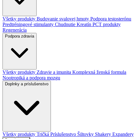
Všetky produkty
Budovanie svalovej hmoty
Podpora testosterónu
Predtréningové stimulanty
Chudnutie
Kreatín
PCT produkty
Regenerácia
Podpora zdravia
Všetky produkty
Zdravie a imunita
Komplexná ženská formula
Nootropiká a podpora mozgu
Doplnky a príslušenstvo
Všetky produkty
Tričká
Príslušenstvo
Šiltovky
Shakery
Expandery