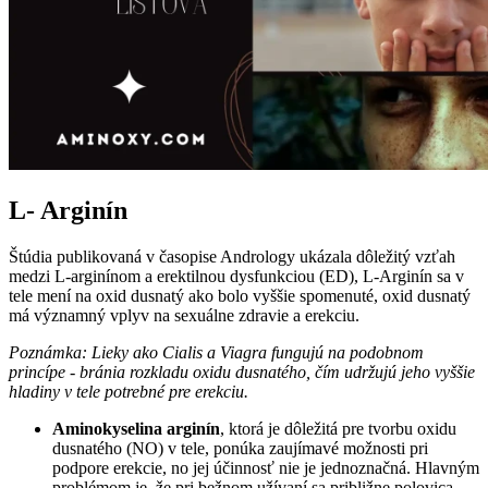
L- Arginín
Štúdia publikovaná v časopise Andrology ukázala dôležitý vzťah
medzi L-arginínom a erektilnou dysfunkciou (ED), L-Arginín sa v
tele mení na oxid dusnatý ako bolo vyššie spomenuté, oxid dusnatý
má významný vplyv na sexuálne zdravie a erekciu.
Poznámka: Lieky ako Cialis a Viagra fungujú na podobnom
princípe - bránia rozkladu oxidu dusnatého, čím udržujú jeho vyššie
hladiny v tele potrebné pre erekciu.
Aminokyselina arginín
, ktorá je dôležitá pre tvorbu oxidu
dusnatého (NO) v tele, ponúka zaujímavé možnosti pri
podpore erekcie, no jej účinnosť nie je jednoznačná. Hlavným
problémom je, že pri bežnom užívaní sa približne polovica