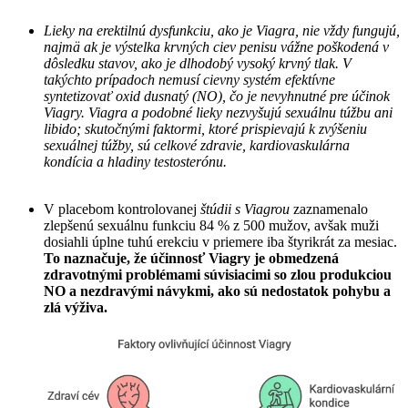
Lieky na erektilnú dysfunkciu, ako je Viagra, nie vždy fungujú,
najmä ak je výstelka krvných ciev penisu vážne poškodená v
dôsledku stavov, ako je dlhodobý vysoký krvný tlak. V
takýchto prípadoch nemusí cievny systém efektívne
syntetizovať oxid dusnatý (NO), čo je nevyhnutné pre účinok
Viagry. Viagra a podobné lieky nezvyšujú sexuálnu túžbu ani
libido; skutočnými faktormi, ktoré prispievajú k zvýšeniu
sexuálnej túžby, sú celkové zdravie, kardiovaskulárna
kondícia a hladiny testosterónu.
V placebom kontrolovanej
štúdii s Viagrou
zaznamenalo
zlepšenú sexuálnu funkciu 84 % z 500 mužov, avšak muži
dosiahli úplne tuhú erekciu v priemere iba štyrikrát za mesiac.
To naznačuje, že účinnosť Viagry je obmedzená
zdravotnými problémami súvisiacimi so zlou produkciou
NO a nezdravými návykmi, ako sú nedostatok pohybu a
zlá výživa.