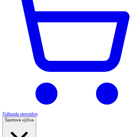
Náhrada steroidov
Športová výživa