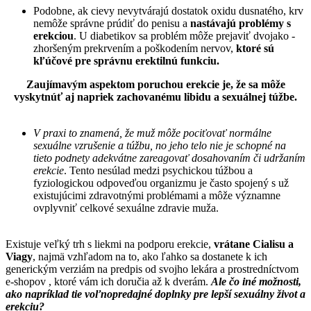
Podobne, ak cievy nevytvárajú dostatok oxidu dusnatého, krv
nemôže správne prúdiť do penisu a
nastávajú problémy s
erekciou
. U diabetikov sa problém môže prejaviť dvojako -
zhoršeným prekrvením a poškodením nervov,
ktoré sú
kľúčové pre správnu erektilnú funkciu.
Zaujímavým aspektom poruchou erekcie je, že sa môže
vyskytnúť aj napriek zachovanému libidu a sexuálnej túžbe.
V praxi to znamená, že muž môže pociťovať normálne
sexuálne vzrušenie a túžbu, no jeho telo nie je schopné na
tieto podnety adekvátne zareagovať dosahovaním či udržaním
erekcie
. Tento nesúlad medzi psychickou túžbou a
fyziologickou odpoveďou organizmu je často spojený s už
existujúcimi zdravotnými problémami a môže významne
ovplyvniť celkové sexuálne zdravie muža.
Existuje veľký trh s liekmi na podporu erekcie,
vrátane Cialisu a
Viagy
, najmä vzhľadom na to, ako ľahko sa dostanete k ich
generickým verziám na predpis od svojho lekára a prostredníctvom
e-shopov , ktoré vám ich doručia až k dverám.
Ale čo iné možnosti,
ako napríklad tie voľnopredajné doplnky pre lepší sexuálny život a
erekciu?