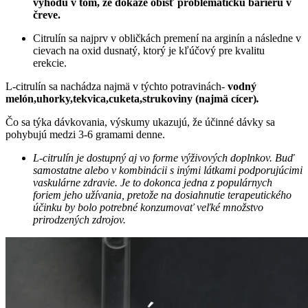
výhodu v tom, že dokáže obísť problematickú bariéru v
čreve.
Citrulín sa najprv v obličkách premení na arginín a následne v
cievach na oxid dusnatý, ktorý je kľúčový pre kvalitu
erekcie.
L-citrulín sa nachádza najmä v týchto potravinách-
vodný
melón,uhorky,tekvica,cuketa,strukoviny (najmä cícer)
.
Čo sa týka dávkovania, výskumy ukazujú, že účinné dávky sa
pohybujú medzi 3-6 gramami denne.
L-citrulín je dostupný aj vo forme výživových doplnkov. Buď
samostatne alebo v kombinácii s inými látkami podporujúcimi
vaskulárne zdravie. Je to dokonca jedna z populárnych
foriem jeho užívania, pretože na dosiahnutie terapeutického
účinku by bolo potrebné konzumovať veľké množstvo
prirodzených zdrojov.