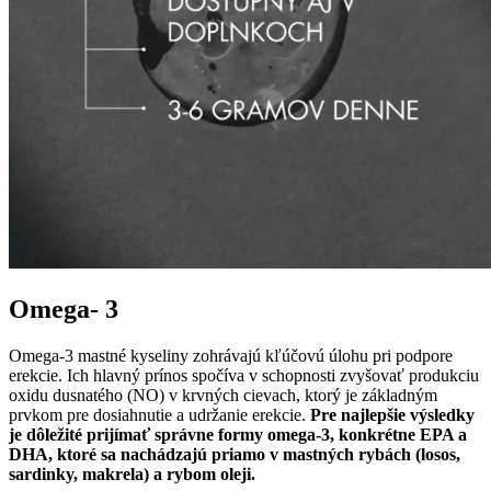
Omega- 3
Omega-3 mastné kyseliny zohrávajú kľúčovú úlohu pri podpore
erekcie. Ich hlavný prínos spočíva v schopnosti zvyšovať produkciu
oxidu dusnatého (NO) v krvných cievach, ktorý je základným
prvkom pre dosiahnutie a udržanie erekcie.
Pre najlepšie výsledky
je dôležité prijímať správne formy omega-3, konkrétne EPA a
DHA, ktoré sa nachádzajú priamo v mastných rybách (losos,
sardinky, makrela) a rybom oleji.