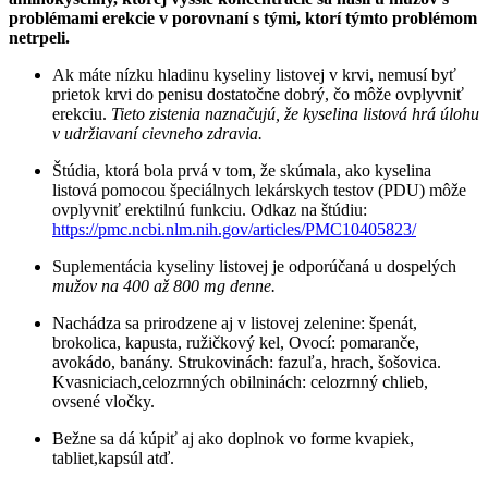
problémami erekcie v porovnaní s tými, ktorí týmto problémom
netrpeli.
Ak máte nízku hladinu kyseliny listovej v krvi, nemusí byť
prietok krvi do penisu dostatočne dobrý, čo môže ovplyvniť
erekciu.
Tieto zistenia naznačujú, že kyselina listová hrá úlohu
v udržiavaní cievneho zdravia.
Štúdia, ktorá bola prvá v tom, že skúmala, ako kyselina
listová pomocou špeciálnych lekárskych testov (PDU) môže
ovplyvniť erektilnú funkciu. Odkaz na štúdiu:
https://pmc.ncbi.nlm.nih.gov/articles/PMC10405823/
Suplementácia kyseliny listovej je odporúčaná u dospelých
mužov na 400 až 800 mg denne.
Nachádza sa prirodzene aj v listovej zelenine: špenát,
brokolica, kapusta, ružičkový kel, Ovocí: pomaranče,
avokádo, banány. Strukovinách: fazuľa, hrach, šošovica.
Kvasniciach,celozrnných obilninách: celozrnný chlieb,
ovsené vločky.
Bežne sa dá kúpiť aj ako doplnok vo forme kvapiek,
tabliet,kapsúl atď.