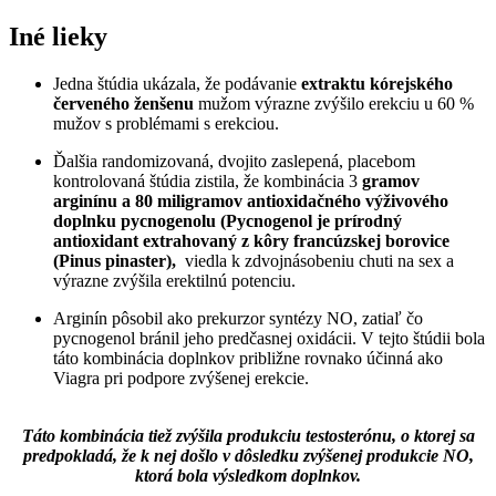
Iné lieky
Jedna štúdia ukázala, že podávanie
extraktu kórejského
červeného ženšenu
mužom výrazne zvýšilo erekciu u 60 %
mužov s problémami s erekciou.
Ďalšia randomizovaná, dvojito zaslepená, placebom
kontrolovaná štúdia zistila, že kombinácia 3
gramov
arginínu a 80 miligramov antioxidačného výživového
doplnku pycnogenolu (Pycnogenol je prírodný
antioxidant extrahovaný z kôry francúzskej borovice
(Pinus pinaster),
viedla k zdvojnásobeniu chuti na sex a
výrazne zvýšila erektilnú potenciu.
Arginín pôsobil ako prekurzor syntézy NO, zatiaľ čo
pycnogenol bránil jeho predčasnej oxidácii. V tejto štúdii bola
táto kombinácia doplnkov približne rovnako účinná ako
Viagra pri podpore zvýšenej erekcie.
Táto kombinácia tiež zvýšila produkciu testosterónu, o ktorej sa
predpokladá, že k nej došlo v dôsledku zvýšenej produkcie NO,
ktorá bola výsledkom doplnkov.