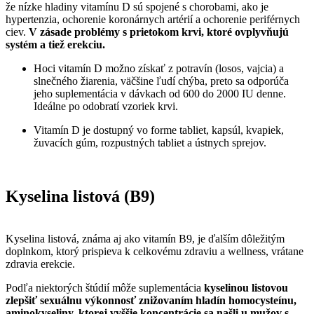
že nízke hladiny vitamínu D sú spojené s chorobami, ako je
hypertenzia, ochorenie koronárnych artérií a ochorenie periférnych
ciev.
V zásade problémy s prietokom krvi, ktoré ovplyvňujú
systém a tiež erekciu.
Hoci vitamín D možno získať z potravín (losos, vajcia) a
slnečného žiarenia, väčšine ľudí chýba, preto sa odporúča
jeho suplementácia v dávkach od 600 do 2000 IU denne.
Ideálne po odobratí vzoriek krvi.
Vitamín D je dostupný vo forme tabliet, kapsúl, kvapiek,
žuvacích gúm, rozpustných tabliet a ústnych sprejov.
Kyselina listová (B9)
Kyselina listová, známa aj ako vitamín B9, je ďalším dôležitým
doplnkom, ktorý prispieva k celkovému zdraviu a wellness, vrátane
zdravia erekcie.
Podľa niektorých štúdií môže suplementácia
kyselinou listovou
zlepšiť sexuálnu výkonnosť znižovaním hladín homocysteínu,
aminokyseliny, ktorej vyššie koncentrácie sa našli u mužov s