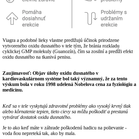
Viagra a podobné lieky vlastne predlžujú účinok prirodzene
vytvoreného oxidu dusnatého v tele tým, že bránia rozkladu
cyklickej GMP molekuly (Guanozín), čím sa zosilní a predĺži efekt
oxidu dusnatého na tkanivá penisu.
Zaujímavosť: Objav úlohy oxidu dusnatého v
kardiovaskulárnom systéme bol taký významný, že za tento
výskum bola v roku 1998 udelená Nobelova cena za fyziológiu a
medicínu.
Keď sa v tele vyskytujú zdravotné problémy ako vysoký krvný tlak
alebo kôrnatenie tepien, tieto cievy sa môžu poškodiť a prestanú
vytvárať dostatok oxidu dusnatého.
Je to ako keď máte v záhrade poškodenú hadicu na polievanie -
voda ňou nepreteká tak, ako by mala.