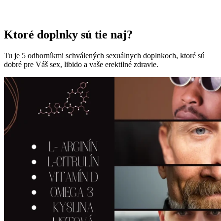
Ktoré doplnky sú tie naj?
Tu je 5 odborníkmi schválených sexuálnych doplnkoch, ktoré sú
dobré pre Váš sex, libido a vaše erektilné zdravie.