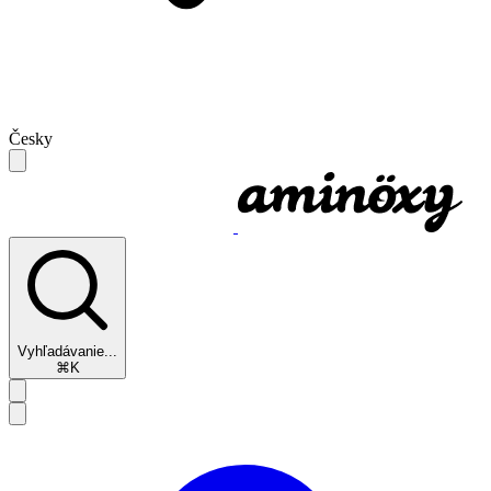
Česky
Vyhľadávanie...
⌘K