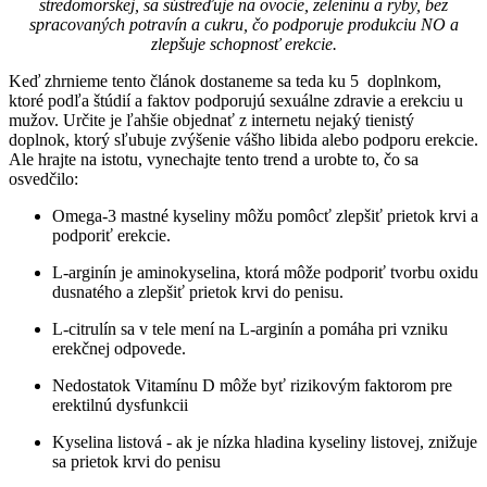
stredomorskej, sa sústreďuje na ovocie, zeleninu a ryby, bez
spracovaných potravín a cukru, čo podporuje produkciu NO a
zlepšuje schopnosť erekcie.
Keď zhrnieme tento článok dostaneme sa teda ku 5 doplnkom,
ktoré podľa štúdií a faktov podporujú sexuálne zdravie a erekciu u
mužov. Určite je ľahšie objednať z internetu nejaký tienistý
doplnok, ktorý sľubuje zvýšenie vášho libida alebo podporu erekcie.
Ale hrajte na istotu, vynechajte tento trend a urobte to, čo sa
osvedčilo:
Omega-3 mastné kyseliny môžu pomôcť zlepšiť prietok krvi a
podporiť erekcie.
L-arginín je aminokyselina, ktorá môže podporiť tvorbu oxidu
dusnatého a zlepšiť prietok krvi do penisu.
L-citrulín sa v tele mení na L-arginín a pomáha pri vzniku
erekčnej odpovede.
Nedostatok Vitamínu D môže byť rizikovým faktorom pre
erektilnú dysfunkcii
Kyselina listová - ak je nízka hladina kyseliny listovej, znižuje
sa prietok krvi do penisu