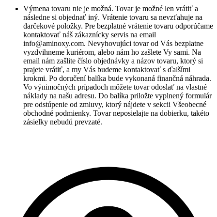
Výmena tovaru nie je možná. Tovar je možné len vrátiť a
následne si objednať iný. Vrátenie tovaru sa nevzťahuje na
darčekové položky. Pre bezplatné vrátenie tovaru odporúčame
kontaktovať náš zákaznícky servis na email
info@aminoxy.com
. Nevyhovujúci tovar od Vás bezplatne
vyzdvihneme kuriérom, alebo nám ho zašlete Vy sami. Na
email nám zašlite číslo objednávky a názov tovaru, ktorý si
prajete vrátiť, a my Vás budeme kontaktovať s ďalšími
krokmi. Po doručení balíka bude vykonaná finančná náhrada.
Vo výnimočných prípadoch môžete tovar odoslať na vlastné
náklady na našu adresu. Do balíka priložte vyplnený formulár
pre odstúpenie od zmluvy, ktorý nájdete v sekcii Všeobecné
obchodné podmienky. Tovar neposielajte na dobierku, takéto
zásielky nebudú prevzaté.