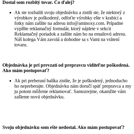
Dostal som rozbitý tovar. Čo ďalej?
Ak ste rozbalili svoju objednávku a zistili ste, že niektorý z
výrobkov je poškodený, odfoťte výrobky ešte v krabici a
fotky nám zašlite na adresu
info@aminoxy.com
. Prípadne
vyplňte reklamačný formulár, ktorý nájdete v sekcii
Reklamačný poriadok a zašlite nám ho na emailovú adresu.
Náš kolega Vám zavolá a dohodne sa s Vami na vrátení
tovaru.
Objednávka je pri prevzatí od prepravcu viditeľne poškodená.
Ako mám postupovať?
Ak pri preberaní balíka zistíte, že je poškodený, jednoducho
ho nepreberajte. Objednávku nám doručí späť prepravca a my
ju potom môžeme reklamovať. Samozrejme, okamžite vám
zašleme novú objednávku.
Svoju objednávku som ešte nedostal. Ako mám postupovať?