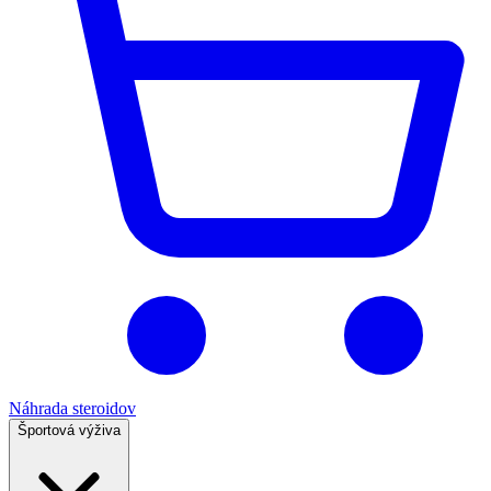
Náhrada steroidov
Športová výživa