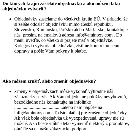
Do ktorých krajín zasielate objednávku a ako môžem takú
objednávku vytvoriť?
Objednávky zasielame do všetkých krajín EÚ. V prípade, že
si želáte odoslať objednávku mimo Českú republiku,
Slovensko, Rumunsko, Poľsko alebo Maďarsko, kontaktujte
nás, prosím, na emailovú adresu
info@aminoxy.com
. Do
mailu uveďte, čo všetko si prajete mať v objednávke.
Kolegovia vytvoria objednávku, zistíme konkrétnu cenu
dopravy a pošle Vám pokyny k platbe.
Ako môžem zrušiť, alebo zmeniť objednávku?
Zmeny v objednávkach môže vykonať výhradne náš
zákaznícky servis. Ak Vám objednané položky nevyhovujú,
bezodkladne nás kontaktujte na infolinke
.........................................alebo nám napíšte na
info@aminoxy.com
. To isté platí aj pre zrušenie objednávky.
Ak však bola objednávka už vyexpedovaná, úpravy nie sú
možné. Ak chcete vrátiť alebo vymeniť niektorý z produktov,
obráťte sa na našu zákaznícku podporu.