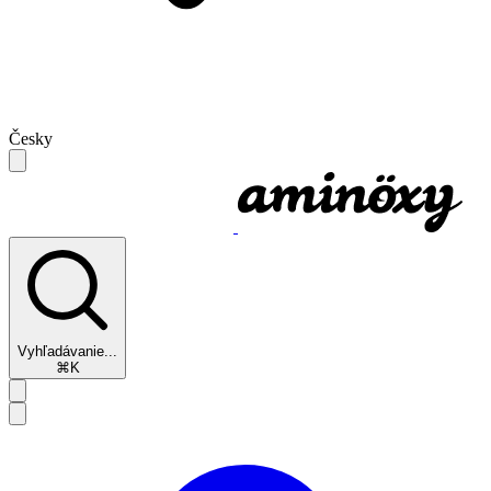
Česky
Vyhľadávanie...
⌘K