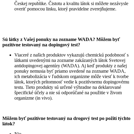
Českej republike. Čistotu a kvalitu látok si môžete nezávysle
overiť pomocou linku, ktorý pravidelne zverejňujeme.
Sú látky z Vašej ponuky na zozname WADA? Môžem byť
pozitívne testovaný na dopingový test?
Viaceré z našich produktov vykazujú chemickú podobnosť s
látkami uvedenými na zozname zakázaných látok Svetovej
antidopingovej agentúry (WADA). Aj keď produkty z našej
ponuky nemusia byť priamo uvedené na zozname WADA,
ich metabolizácia v ľudskom organizme môže viesť k tvorbe
látok, ktorých prítomnosť vedie k pozitívnemu dopingovému
testu. Tieto produkty sú určené výhradne na deklarované
špecifické účely a nie sú odporúčané na použitie v živom
organizme (in vivo).
Môžem byť pozitívne testovaný na drogový test po požití týchto
látok?
Nie.