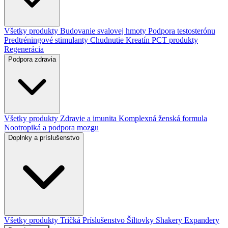
Všetky produkty
Budovanie svalovej hmoty
Podpora testosterónu
Predtréningové stimulanty
Chudnutie
Kreatín
PCT produkty
Regenerácia
Podpora zdravia
Všetky produkty
Zdravie a imunita
Komplexná ženská formula
Nootropiká a podpora mozgu
Doplnky a príslušenstvo
Všetky produkty
Tričká
Príslušenstvo
Šiltovky
Shakery
Expandery