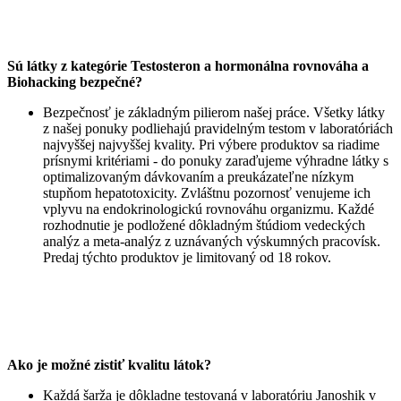
Sú látky z kategórie Testosteron a hormonálna rovnováha a
Biohacking bezpečné?
Bezpečnosť je základným pilierom našej práce. Všetky látky
z našej ponuky podliehajú pravidelným testom v laboratóriách
najvyššej najvyššej kvality. Pri výbere produktov sa riadime
prísnymi kritériami - do ponuky zaraďujeme výhradne látky s
optimalizovaným dávkovaním a preukázateľne nízkym
stupňom hepatotoxicity. Zvláštnu pozornosť venujeme ich
vplyvu na endokrinologickú rovnováhu organizmu. Každé
rozhodnutie je podložené dôkladným štúdiom vedeckých
analýz a meta-analýz z uznávaných výskumných pracovísk.
Predaj týchto produktov je limitovaný od 18 rokov.
Ako je možné zistiť kvalitu látok?
Každá šarža je dôkladne testovaná v laboratóriu Janoshik v