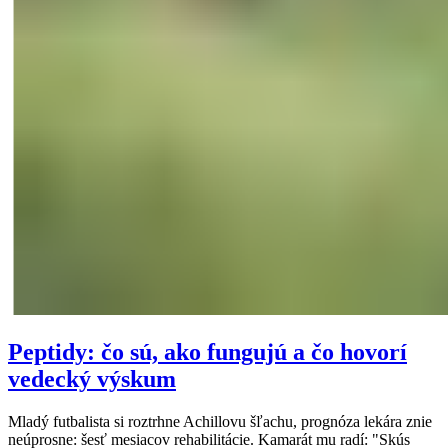
Peptidy: čo sú, ako fungujú a čo hovorí
vedecký výskum
Mladý futbalista si roztrhne Achillovu šľachu, prognóza lekára znie
neúprosne: šesť mesiacov rehabilitácie. Kamarát mu radí: "Skús