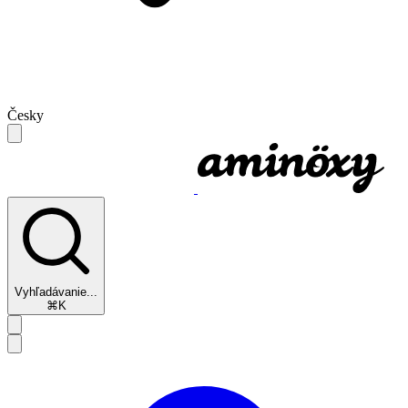
Česky
Vyhľadávanie...
⌘K