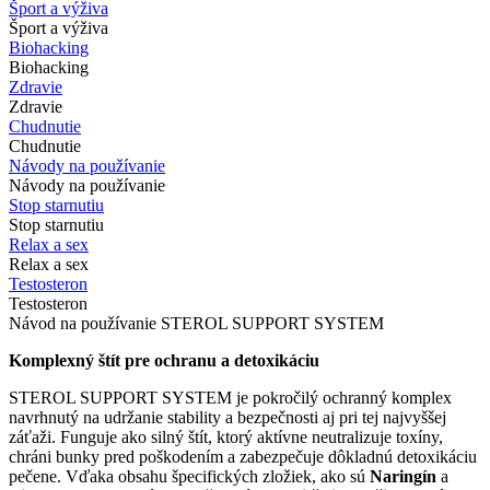
Šport a výživa
Šport a výživa
Biohacking
Biohacking
Zdravie
Zdravie
Chudnutie
Chudnutie
Návody na používanie
Návody na používanie
Stop starnutiu
Stop starnutiu
Relax a sex
Relax a sex
Testosteron
Testosteron
Návod na používanie STEROL SUPPORT SYSTEM
Komplexný štít pre ochranu a detoxikáciu
STEROL SUPPORT SYSTEM je pokročilý ochranný komplex
navrhnutý na udržanie stability a bezpečnosti aj pri tej najvyššej
záťaži. Funguje ako silný štít, ktorý aktívne neutralizuje toxíny,
chráni bunky pred poškodením a zabezpečuje dôkladnú detoxikáciu
pečene. Vďaka obsahu špecifických zložiek, ako sú
Naringín
a