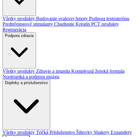
Všetky produkty
Budovanie svalovej hmoty
Podpora testosterónu
Predtréningové stimulanty
Chudnutie
Kreatín
PCT produkty
Regenerácia
Podpora zdravia
Všetky produkty
Zdravie a imunita
Komplexná ženská formula
Nootropiká a podpora mozgu
Doplnky a príslušenstvo
Všetky produkty
Tričká
Príslušenstvo
Šiltovky
Shakery
Expandery