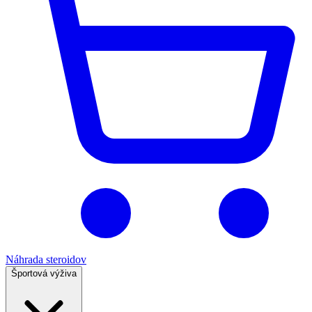
Náhrada steroidov
Športová výživa