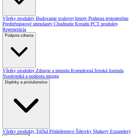
Všetky produkty
Budovanie svalovej hmoty
Podpora testosterónu
Predtréningové stimulanty
Chudnutie
Kreatín
PCT produkty
Regenerácia
Podpora zdravia
Všetky produkty
Zdravie a imunita
Komplexná ženská formula
Nootropiká a podpora mozgu
Doplnky a príslušenstvo
Všetky produkty
Tričká
Príslušenstvo
Šiltovky
Shakery
Expandery