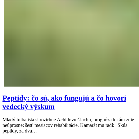
Peptidy: čo sú, ako fungujú a čo hovorí
vedecký výskum
Mladý futbalista si roztrhne Achillovu šľachu, prognóza lekára znie
neúprosne: šesť mesiacov rehabilitácie. Kamarát mu radí: "Skús
peptidy, za dva…