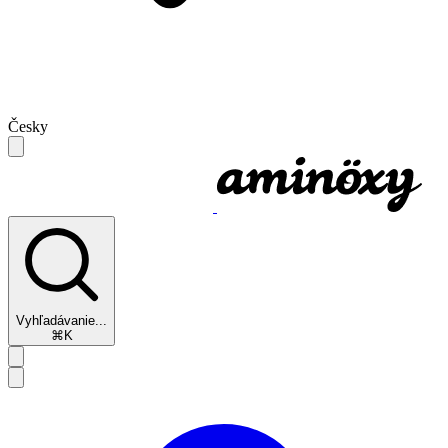
Česky
Vyhľadávanie...
⌘K