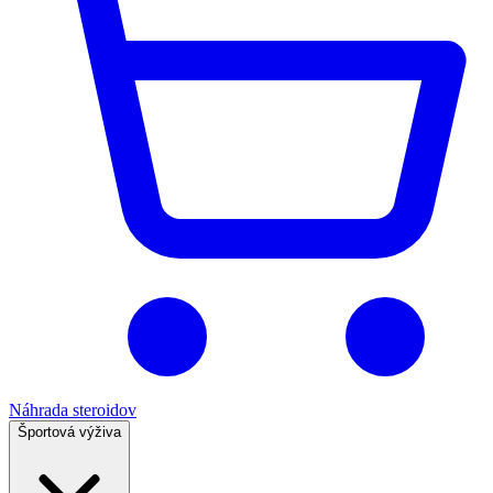
Náhrada steroidov
Športová výživa