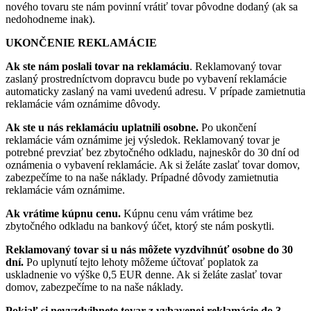
nového tovaru ste nám povinní vrátiť tovar pôvodne dodaný (ak sa
nedohodneme inak).
UKONČENIE REKLAMÁCIE
Ak ste nám poslali tovar na reklamáciu
. Reklamovaný tovar
zaslaný prostredníctvom dopravcu bude po vybavení reklamácie
automaticky zaslaný na vami uvedenú adresu. V prípade zamietnutia
reklamácie vám oznámime dôvody.
Ak ste u nás reklamáciu uplatnili osobne.
Po ukončení
reklamácie vám oznámime jej výsledok. Reklamovaný tovar je
potrebné prevziať bez zbytočného odkladu, najneskôr do 30 dní od
oznámenia o vybavení reklamácie. Ak si želáte zaslať tovar domov,
zabezpečíme to na naše náklady. Prípadné dôvody zamietnutia
reklamácie vám oznámime.
Ak vrátime kúpnu cenu.
Kúpnu cenu vám vrátime bez
zbytočného odkladu na bankový účet, ktorý ste nám poskytli.
Reklamovaný tovar si u nás môžete vyzdvihnúť osobne do 30
dní.
Po uplynutí tejto lehoty môžeme účtovať poplatok za
uskladnenie vo výške 0,5 EUR denne. Ak si želáte zaslať tovar
domov, zabezpečíme to na naše náklady.
Pokiaľ si nevyzdvihnete tovar z vybavenej reklamácie do 3