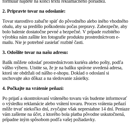
formulár nájdete na konci textu reklamačného poriadku.
2. Pripravte tovar na odoslanie:
Tovar starostlivo zabaľte späť do pôvodného alebo iného vhodného
obalu, aby sa predišlo poškodeniu počas prepravy. Zabezpečte, aby
bolo balenie dostatočne pevné a bezpečné. V prípade rozbitého
výrobku nám zašlite len fotografie produktu prostredníctvom e-
mailu. Nie je potrebné zasielať rozbité časti.
3. Odošlite tovar na našu adresu:
Balík môžete odoslať prostredníctvom kuriéra alebo pošty, podľa
vášho výberu. Uistite sa, že je na balíku správne uvedená adresa,
ktorú ste obdržali od nášho e-shopu. Doklad o odoslaní si
uschovajte ako dôkaz a na sledovanie zásielky.
4. Počkajte na vrátenie peňazí:
Po prijatí a skontrolovaní vráteného tovaru vás budeme informovať
o výsledku reklamácie alebo vrátení tovaru. Proces vrátenia peňazí
môže trvať niekoľko dní, zvyčajne však nepresiahne 14 dní. Peniaze
vám zašleme na účet, z ktorého bola platba pôvodne uskutočnená,
prípadne iným spôsobom podľa vašej požiadavky.