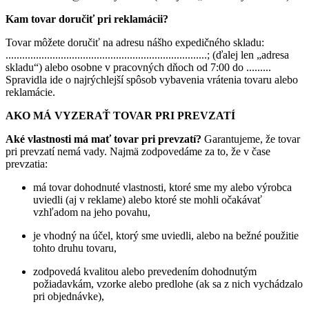
Kam tovar doručiť pri reklamácii?
Tovar môžete doručiť na adresu nášho expedičného skladu:
.........................................................................; (ďalej len „adresa
skladu“) alebo osobne v pracovných dňoch od 7:00 do .........
Spravidla ide o najrýchlejší spôsob vybavenia vrátenia tovaru alebo
reklamácie.
AKO MÁ VYZERAŤ TOVAR PRI PREVZATÍ
Aké vlastnosti má mať tovar pri prevzatí?
Garantujeme, že tovar
pri prevzatí nemá vady. Najmä zodpovedáme za to, že v čase
prevzatia:
má tovar dohodnuté vlastnosti, ktoré sme my alebo výrobca
uviedli (aj v reklame) alebo ktoré ste mohli očakávať
vzhľadom na jeho povahu,
je vhodný na účel, ktorý sme uviedli, alebo na bežné použitie
tohto druhu tovaru,
zodpovedá kvalitou alebo prevedením dohodnutým
požiadavkám, vzorke alebo predlohe (ak sa z nich vychádzalo
pri objednávke),