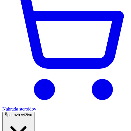
Náhrada steroidov
Športová výživa