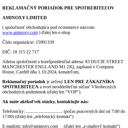
REKLAMAČNÝ PORIADOK PRE SPOTREBITEĽOV
AMINOXY LIMITED
( spoločnosť obchodujúca pod ecommerce názvom
www.aminoxy.com
) ďalej len e-shop
Číslo organizácie: 15991339
DIČ: 18 315 22 717
Adresa spoločnosti a korešpondenčná adresa: 83 DUCIE STREET
MANCHESTER ENGLAND M1 2JQ, zapísaná v Company
House, Cardiff dňa 1.10.2024, konateľom,
Reklamačný poriadok
je určený
LEN PRE ZÁKAZNÍKA
SPOTREBITEĽA
a tvorí neoddeliteľnú súčasť Všeobecných
obchodných podmienok (ďalej len “VOP”).
Ak máte akékoľvek otázky, kontaktujte nás:
Telefonicky: ................................ (počas pracovných dní od 7:00 do
17:00) (ďalej len „telefonický kontakt“)
E-mailom:
info@aminoxy.com
(ďalej len „e-mailový kontakt“)