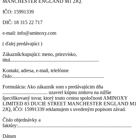
MANCHESTER ENGLAND M1 2JQ.
IČO: 15991339
DIČ: 18 315 22 717
e-mail:
info@aminoxy.com
( ďalej predávajúci )
Zákazník/kupujúci: meno, priezvisko,
titul.......................................................................
Kontakt, adresa, e-mail, telefónne
číslo..........................................................................
Formulácia: Ako zákazník som s predávajúcim dňa
.................................... uzavrel kúpnu zmluvu na nižšie
špecifikovaný tovar, ktorý touto cestou spoločnosti AMINOXY
LIMITED 83 DUCIE STREET MANCHESTER ENGLAND M1
2JQ, IČO: 15991339 reklamujem s uvedeným popisom závad.
Číslo objednávky a
faktúry:...........................................................................................
Dátum