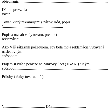
objednania:............................................................................................
Dátum prevzatia
tovaru:................................................................................................
Tovar, ktorý reklamujem: ( názov, kód, popis
)..............................................................
Popis a rozsah vady tovaru, predmet
reklamácie:........................................................
Ako Váš zákazník požadujem, aby bola moja reklamácia vybavená
nasledovným
spôsobom...............................................................................................
Prajem si vrátiť peniaze na bankový účet ( IBAN ) / iným
spôsobom:..............................................................................................
Prílohy ( fotky tovaru, iné )
...........................................................................................
V.......................................... Dňa..................................,