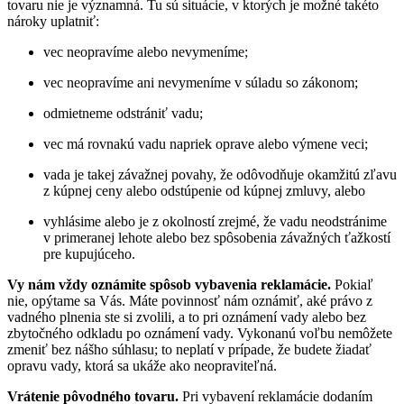
tovaru nie je významná. Tu sú situácie, v ktorých je možné takéto
nároky uplatniť:
vec neopravíme alebo nevymeníme;
vec neopravíme ani nevymeníme v súladu so zákonom;
odmietneme odstrániť vadu;
vec má rovnakú vadu napriek oprave alebo výmene veci;
vada je takej závažnej povahy, že odôvodňuje okamžitú zľavu
z kúpnej ceny alebo odstúpenie od kúpnej zmluvy, alebo
vyhlásime alebo je z okolností zrejmé, že vadu neodstránime
v primeranej lehote alebo bez spôsobenia závažných ťažkostí
pre kupujúceho.
Vy nám vždy oznámite spôsob vybavenia reklamácie.
Pokiaľ
nie, opýtame sa Vás. Máte povinnosť nám oznámiť, aké právo z
vadného plnenia ste si zvolili, a to pri oznámení vady alebo bez
zbytočného odkladu po oznámení vady. Vykonanú voľbu nemôžete
zmeniť bez nášho súhlasu; to neplatí v prípade, že budete žiadať
opravu vady, ktorá sa ukáže ako neopraviteľná.
Vrátenie pôvodného tovaru.
Pri vybavení reklamácie dodaním