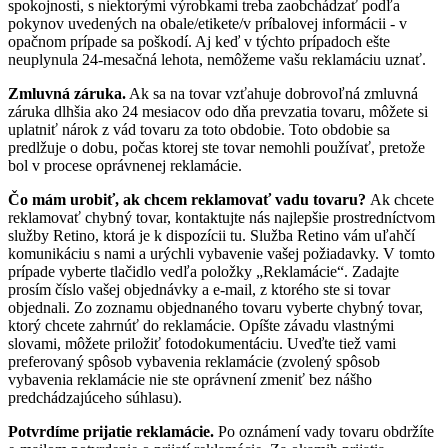
spokojnosti, s niektorými výrobkami treba zaobchádzať podľa
pokynov uvedených na obale/etikete/v príbalovej informácii - v
opačnom prípade sa poškodí. Aj keď v týchto prípadoch ešte
neuplynula 24-mesačná lehota, nemôžeme vašu reklamáciu uznať.
Zmluvná záruka.
Ak sa na tovar vzťahuje dobrovoľná zmluvná
záruka dlhšia ako 24 mesiacov odo dňa prevzatia tovaru, môžete si
uplatniť nárok z vád tovaru za toto obdobie. Toto obdobie sa
predlžuje o dobu, počas ktorej ste tovar nemohli používať, pretože
bol v procese oprávnenej reklamácie.
Čo mám urobiť, ak chcem reklamovať vadu tovaru?
Ak chcete
reklamovať chybný tovar, kontaktujte nás najlepšie prostredníctvom
služby Retino, ktorá je k dispozícii tu. Služba Retino vám uľahčí
komunikáciu s nami a urýchli vybavenie vašej požiadavky. V tomto
prípade vyberte tlačidlo vedľa položky „Reklamácie“. Zadajte
prosím číslo vašej objednávky a e-mail, z ktorého ste si tovar
objednali. Zo zoznamu objednaného tovaru vyberte chybný tovar,
ktorý chcete zahrnúť do reklamácie. Opíšte závadu vlastnými
slovami, môžete priložiť fotodokumentáciu. Uveďte tiež vami
preferovaný spôsob vybavenia reklamácie (zvolený spôsob
vybavenia reklamácie nie ste oprávnení zmeniť bez nášho
predchádzajúceho súhlasu).
Potvrdíme prijatie reklamácie.
Po oznámení vady tovaru obdržíte