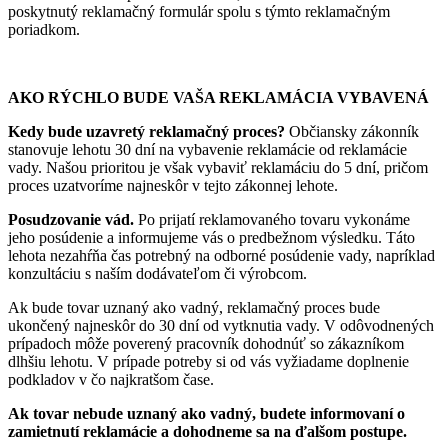
poskytnutý reklamačný formulár spolu s týmto reklamačným
poriadkom.
AKO RÝCHLO BUDE VAŠA REKLAMÁCIA VYBAVENÁ
Kedy bude uzavretý reklamačný proces?
Občiansky zákonník
stanovuje lehotu 30 dní na vybavenie reklamácie od reklamácie
vady. Našou prioritou je však vybaviť reklamáciu do 5 dní, pričom
proces uzatvoríme najneskôr v tejto zákonnej lehote.
Posudzovanie vád.
Po prijatí reklamovaného tovaru vykonáme
jeho posúdenie a informujeme vás o predbežnom výsledku. Táto
lehota nezahŕňa čas potrebný na odborné posúdenie vady, napríklad
konzultáciu s naším dodávateľom či výrobcom.
Ak bude tovar uznaný ako vadný, reklamačný proces bude
ukončený najneskôr do 30 dní od vytknutia vady. V odôvodnených
prípadoch môže poverený pracovník dohodnúť so zákazníkom
dlhšiu lehotu. V prípade potreby si od vás vyžiadame doplnenie
podkladov v čo najkratšom čase.
Ak tovar nebude uznaný ako vadný, budete informovaní o
zamietnutí reklamácie a dohodneme sa na ďalšom postupe.