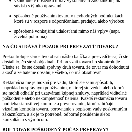
vzniknuté v dôsledku úprav vykonaných zákazníkom, ak
súvisia s týmito úpravami.
spôsobené používaním tovaru v nevhodných podmienkach,
ktoré sú v rozpore s odporúčaniami predajcu alebo výrobcu.
spôsobené vonkajšími udalosťami mimo náš vplyv (napr.
živelná pohroma)
NA ČO SI DÁVAŤ POZOR PRI PREVZATÍ TOVARU?
Prekontrolujte starostlivo obsah nášho balíčka a presvedčte sa, či ste
dostali to, čo ste si objednali. Pri prevzatí tovaru ho skontrolujte.
Uistite sa, že ste dostali správny druh tovaru, že tovar má dohodnutú
akosť a že balenie obsahuje všetko, čo má obsahovať.
Reklamácia nie je možná pre vadu, ktorú ste sami spôsobili,
napríklad nesprávnym používaním, o ktorej ste vedeli alebo ktorú
ste mohli odhaliť pri uzatváraní kúpnej zmluvy, napríklad viditeľné
poškodenie alebo nekompletnosť balenia. Každá reklamácia tovaru
podlieha starostlivej kontrole a preverovaniu, ktoré zahŕňajú
vizuálnu kontrolu tovaru, porovnanie s popisom vady poskytnutým
zákazníkom, a ak je to potrebné, odborné posúdenie alebo
konzultáciu s výrobcom.
BOL TOVAR POŠKODENÝ POČAS PREPRAVY?