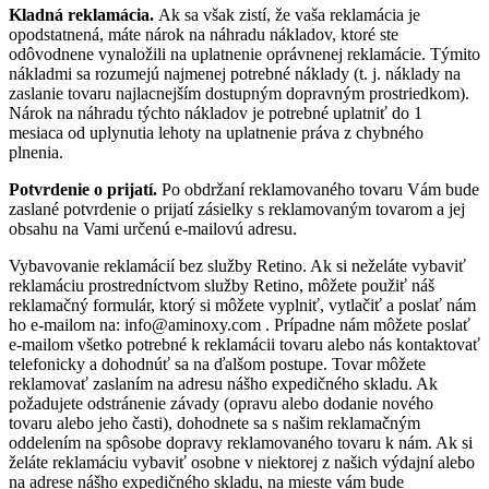
Kladná reklamácia.
Ak sa však zistí, že vaša reklamácia je
opodstatnená, máte nárok na náhradu nákladov, ktoré ste
odôvodnene vynaložili na uplatnenie oprávnenej reklamácie. Týmito
nákladmi sa rozumejú najmenej potrebné náklady (t. j. náklady na
zaslanie tovaru najlacnejším dostupným dopravným prostriedkom).
Nárok na náhradu týchto nákladov je potrebné uplatniť do 1
mesiaca od uplynutia lehoty na uplatnenie práva z chybného
plnenia.
Potvrdenie o prijatí.
Po obdržaní reklamovaného tovaru Vám bude
zaslané potvrdenie o prijatí zásielky s reklamovaným tovarom a jej
obsahu na Vami určenú e-mailovú adresu.
Vybavovanie reklamácií bez služby Retino. Ak si neželáte vybaviť
reklamáciu prostredníctvom služby Retino, môžete použiť náš
reklamačný formulár, ktorý si môžete vyplniť, vytlačiť a poslať nám
ho e-mailom na:
info@aminoxy.com
. Prípadne nám môžete poslať
e-mailom všetko potrebné k reklamácii tovaru alebo nás kontaktovať
telefonicky a dohodnúť sa na ďalšom postupe. Tovar môžete
reklamovať zaslaním na adresu nášho expedičného skladu. Ak
požadujete odstránenie závady (opravu alebo dodanie nového
tovaru alebo jeho časti), dohodnete sa s našim reklamačným
oddelením na spôsobe dopravy reklamovaného tovaru k nám. Ak si
želáte reklamáciu vybaviť osobne v niektorej z našich výdajní alebo
na adrese nášho expedičného skladu, na mieste vám bude