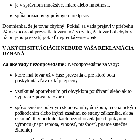
je v správnom množstve, miere alebo hmotnosti,
spĺňa požiadavky právnych predpisov.
Domnienka, že je tovar chybný. Pokiaľ sa vada prejaví v priebehu
24 mesiacov od prevzatia tovaru, má sa za to, že tovar bol chybný
už pri jeho prevzatí, pokiaľ nepreukážeme opak.
V AKÝCH SITUÁCIÁCH NEBUDE VAŠA REKLAMÁCIA
UZNANÁ
Za aké vady nezodpovedáme?
Nezodpovedáme za vady:
ktoré mal tovar už v čase prevzatia a pre ktoré bola
poskytnutá zľava z kúpnej ceny.
vzniknuté opotrebením pri obvyklom používaní alebo ak to
vyplýva z povahy tovaru.
spôsobené nesprávnym skladovaním, údržbou, mechanickým
poškodením alebo inými zásahmi zo strany zákazníka, ak sa
uskutočnili v podmienkach nezodpovedajúcich pokynom
výrobcu (napr. teplota, vlhkosť, prašnosť, priame slnečné
žiarenie)