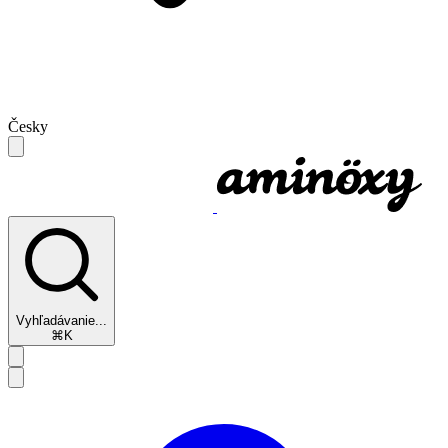
Česky
Vyhľadávanie...
⌘K