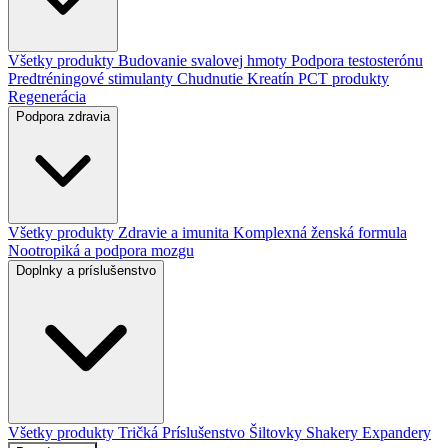
Všetky produkty
Budovanie svalovej hmoty
Podpora testosterónu
Predtréningové stimulanty
Chudnutie
Kreatín
PCT produkty
Regenerácia
Podpora zdravia
Všetky produkty
Zdravie a imunita
Komplexná ženská formula
Nootropiká a podpora mozgu
Doplnky a príslušenstvo
Všetky produkty
Tričká
Príslušenstvo
Šiltovky
Shakery
Expandery