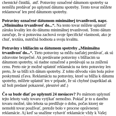
chemické činidlá, atď. Potraviny označené dátumom spotreby sa
nemôžu predávať po uplynutí dátumu spotreby. Tento tovar môžete
reklamovať len pred dátumom spotreby.
Potraviny označené dátumom minimálnej trvanlivosti, napr.
„Minimálna trvanlivosť do...“.
Na tento tovar môžete uplatniť
záruku kvality len do dátumu minimálnej trvanlivosti. Tento dátum
zaručuje, že si potravina zachová svoje špecifické vlastnosti, ako je
chuť, textúra, nutričná hodnota a svoju kvalitu.
Potraviny s blížiacim sa dátumom spotreby „Minimálna
trvanlivosť do...“.
Tieto potraviny sa môžu naďalej predávať, ak sú
zdravotne bezpečné. Ak predávame potraviny s blížiacim sa
dátumom spotreby, sú riadne označené a predávajú sa za zníženú
cenu. Preto nie je možné uplatniť reklamáciu na tieto potraviny len
preto, že sa blíži ich dátum spotreby. Z tohto dôvodu vám bola práve
poskytnutá zľava. Reklamáciu na potraviny, ktoré sa blížia k dátumu
spotreby, môžete uplatniť len v prípade, že sú chybné (napríklad ak
už boli predané pokazené, plesnivé atď.)
Čo sa bude diať po uplynutí 24 mesiacov?
Po márnom uplynutí
tejto lehoty vady tovaru vytýkať nemožno. Pokiaľ je to u daného
tovaru možné, táto lehota sa predlžuje o dobu, počas ktorej ste
nemohli tovar používať, pretože bolo v procese oprávnenej
reklamácie. Aj keď sa snažíme vybaviť reklamácie vždy k Vašej