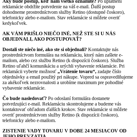
Aký bude postup, keď nám všetko oznámite?
Po uplatnení
reklamácie obdržíte potvrdenie na váš e-mail. Ďalší postup
dohodneme prostredníctvom služby Retino (dostupné čoskoro),
telefonicky alebo e-mailom. Stav reklamácie si môžete overiť
kedykoľvek.
AK VÁM PRIŠLO NIEČO INÉ, NEŽ STE SI U NÁS
OBJEDNALI, AKO POSTUPOVAŤ?
Dostali ste niečo iné, ako ste si objednali?
Kontaktujte nás
prostredníctvom formulára na reklamáciu, ktorý nám zašlete e-
mailom, alebo cez službu Retino (k dispozícii čoskoro). Služba
Retino uľahčí komunikáciu a urýchli vybavenie reklamácie. Pri
reklamácii vyberte možnosť
„Vrátenie tovaru“,
zadajte číslo
objednávky a email použitý pri nákupe. Vopred sa ospravedlňujeme
za akékoľvek nezrovnalosti a urobíme maximum pre pohodlné
vybavenie reklamácie.
Čo bude nasledovať?
Po odoslaní formulára dostanete
potvrdzujúci e-mail. Reklamáciu skontrolujeme a budeme vás
kontaktovať ohľadom ďalších krokov. Stav reklamácie si môžete
overiť prostredníctvom služby Retino (k dispozícii čoskoro),
telefonicky alebo e-mailom.
ZISTENIE VADY TOVARU V DOBE 24 MESIACOV OD
JEHO PREVZATIA