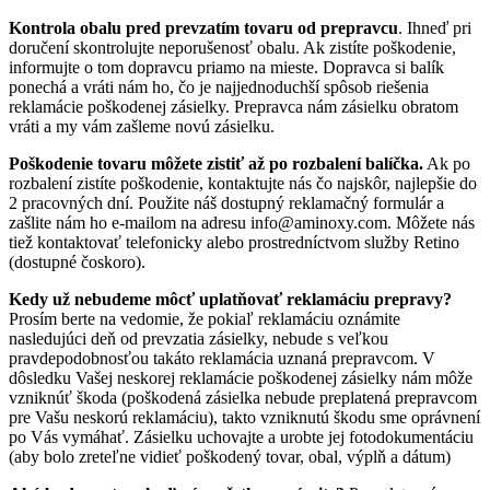
Kontrola obalu pred prevzatím tovaru od prepravcu
. Ihneď pri
doručení skontrolujte neporušenosť obalu. Ak zistíte poškodenie,
informujte o tom dopravcu priamo na mieste. Dopravca si balík
ponechá a vráti nám ho, čo je najjednoduchší spôsob riešenia
reklamácie poškodenej zásielky. Prepravca nám zásielku obratom
vráti a my vám zašleme novú zásielku.
Poškodenie tovaru môžete zistiť až po rozbalení balíčka.
Ak po
rozbalení zistíte poškodenie, kontaktujte nás čo najskôr, najlepšie do
2 pracovných dní. Použite náš dostupný reklamačný formulár a
zašlite nám ho e-mailom na adresu
info@aminoxy.com
. Môžete nás
tiež kontaktovať telefonicky alebo prostredníctvom služby Retino
(dostupné čoskoro).
Kedy už nebudeme môcť uplatňovať reklamáciu prepravy?
Prosím berte na vedomie, že pokiaľ reklamáciu oznámite
nasledujúci deň od prevzatia zásielky, nebude s veľkou
pravdepodobnosťou takáto reklamácia uznaná prepravcom. V
dôsledku Vašej neskorej reklamácie poškodenej zásielky nám môže
vzniknúť škoda (poškodená zásielka nebude preplatená prepravcom
pre Vašu neskorú reklamáciu), takto vzniknutú škodu sme oprávnení
po Vás vymáhať. Zásielku uchovajte a urobte jej fotodokumentáciu
(aby bolo zreteľne vidieť poškodený tovar, obal, výplň a dátum)