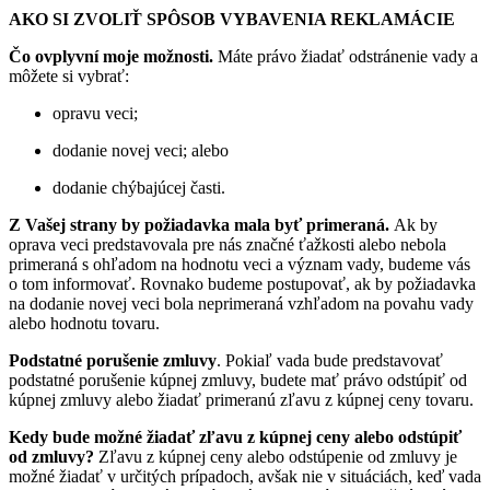
AKO SI ZVOLIŤ SPÔSOB VYBAVENIA REKLAMÁCIE
Čo ovplyvní moje možnosti.
Máte právo žiadať odstránenie vady a
môžete si vybrať:
opravu veci;
dodanie novej veci; alebo
dodanie chýbajúcej časti.
Z Vašej strany by požiadavka mala byť primeraná.
Ak by
oprava veci predstavovala pre nás značné ťažkosti alebo nebola
primeraná s ohľadom na hodnotu veci a význam vady, budeme vás
o tom informovať. Rovnako budeme postupovať, ak by požiadavka
na dodanie novej veci bola neprimeraná vzhľadom na povahu vady
alebo hodnotu tovaru.
Podstatné porušenie zmluvy
. Pokiaľ vada bude predstavovať
podstatné porušenie kúpnej zmluvy, budete mať právo odstúpiť od
kúpnej zmluvy alebo žiadať primeranú zľavu z kúpnej ceny tovaru.
Kedy bude možné žiadať zľavu z kúpnej ceny alebo odstúpiť
od zmluvy?
Zľavu z kúpnej ceny alebo odstúpenie od zmluvy je
možné žiadať v určitých prípadoch, avšak nie v situáciách, keď vada