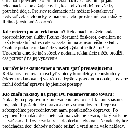
e-mailom potvrdenie o prijatí reklamácie. Za okamih prijatia
reklamácie sa považuje chvíľa, keď od vás obdržíme všetky
potrebné údaje. Pre stav reklamácie nás môžete kontaktovať
kedykoľvek telefonicky, e-mailom alebo prostredníctvom služby
Retino (dostupné čoskoro).
Kde môžem podať reklamáciu?
Reklamáciu môžete podať
prostredníctvom služby Retino (dostupné čoskoro), e-mailom na
našu kontaktnú adresu alebo zaslaním na adresu nášho skladu.
Osobné podanie reklamácie v našej výdajni je tiež možné.
Upozorňujeme, že iné spôsoby podania reklamácie môžu predĺžiť
čas potrebný na jej vybavenie.
Doručenie reklamovaného tovaru späť predávajúcemu
.
Reklamovaný tovar musí byť vrátený kompletný, nepoškodený
(okrem reklamovanej vady) a najlepšie v pôvodnom obale, aby sme
mohli dodržať správne hygienické postupy.
Kto znáša náklady na prepravu reklamovaného tovaru?
Náklady na prepravu reklamovaného tovaru späť k nám znášame
my, pokiaľ požadujete opravu alebo výmenu tovaru. Prepravu
zabezpečíme prostredníctvom nami ponúkaného dopravcu. Po
vyplnení formulára dostanete kód na vrátenie tovaru, ktorý zašleme
na váš e-mail. Tovar zaslaný na dobierku alebo na naše náklady bez
predchádzajúcej dohody nebude prijatý a vráti sa na vaše náklady.