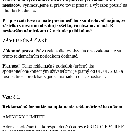
mesiacov
, vyhradzujeme si právo tovar predať a výťažok použiť na
úhradu skladného.
Pri prevzatí tovaru máte povinnosť ho skontrolovať najmä, že
zásielka s tovarom obsahuje všetko, čo obsahovať má. K
neskorším námietkam už nebude prihliadané.
ZÁVEREČNÁ ČASŤ
Zákonné práva
. Práva zákazníka vyplývajúce zo zákona nie sú
týmto reklamačným poriadkom dotknuté.
Platnosť.
Tento reklamačný poriadok (určený iba
spotrebiteľom/konečným užívateľom) je platný od 01. 01. 2025 a
ruší platnosť predchádzajúcich nariadení o sťažnostiach.
Vzor č.1.
Reklamačný formulár na uplatnenie reklamácie zákazníkom
AMINOXY LIMITED
Adresa spoločnosti a korešpondenčná adresa: 83 DUCIE STREET