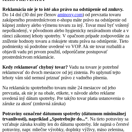
Reklamácia nie je to isté ako právo na odstúpenie od zmluvy.
Do 14 dní (30 dní pre členov
aminoxy.com
) od prevzatia tovaru
zakúpeného prostredníctvom e-shopu máte právo na odstúpenie od
kúpnej zmluvy alebo výmenu tovaru za iný. Tovar musí byť vrátený
nepoškodený, v pôvodnom alebo hygienicky nezávadnom obale a v
rámci zákonnej lehoty spotreby. V opačnom prípade zodpovedáte za
zníženie hodnoty tovaru a riskujete stratu práva na odstúpenie. Tieto
podmienky sú podrobne uvedené vo VOP. Ak ste tovar rozbalili a
objavili vadu pri prvom použití, odporúčame postupovať
prostredníctvom reklamácie.
Kedy reklamovať chybný tovar?
Vadu na tovare je potrebné
reklamovať do dvoch mesiacov od jej zistenia. Po uplynutí tejto
lehoty vám súd nemusí priznať právo z vadného plnenia.
Na reklamáciu spotrebného tovaru máte 24 mesiacov od jeho
prevzatia, ak nie je na obale, etikete, v návode alebo reklame
uvedená iný dátum spotreby. Pre takýto tovar platia ustanovenia o
záruke za akosť (zmluvná záruka)
Potraviny označené dátumom spotreby (dátumom minimálnej
trvanlivosti), napríklad „Spotrebujte do...“
. Na tieto potraviny sa
vzťahuje záruka kvality len do dátumu spotreby. Ide najmä o čerstvé
potraviny, napr. mliečne výrobky, doplnky výživy, mäso zelenina,