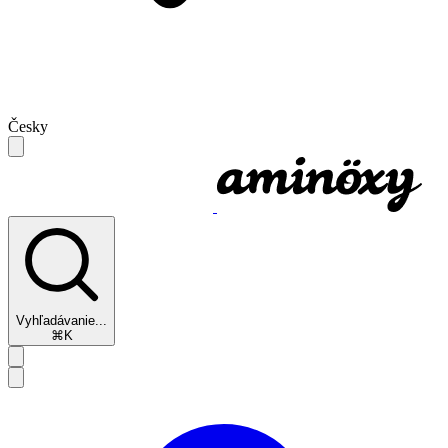
Česky
Vyhľadávanie...
⌘K