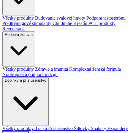
Všetky produkty
Budovanie svalovej hmoty
Podpora testosterónu
Predtréningové stimulanty
Chudnutie
Kreatín
PCT produkty
Regenerácia
Podpora zdravia
Všetky produkty
Zdravie a imunita
Komplexná ženská formula
Nootropiká a podpora mozgu
Doplnky a príslušenstvo
Všetky produkty
Tričká
Príslušenstvo
Šiltovky
Shakery
Expandery