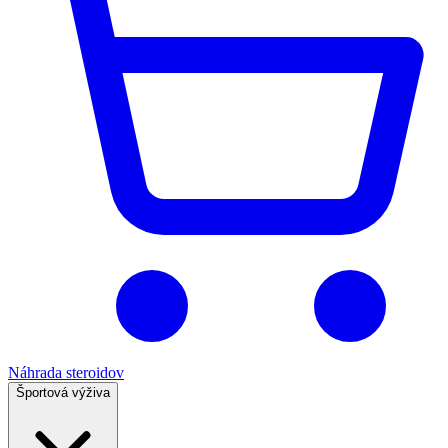
Náhrada steroidov
Športová výživa