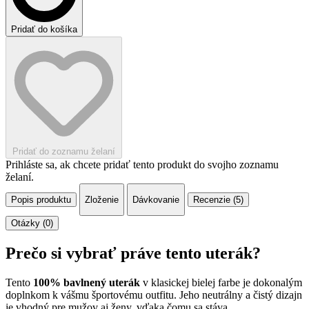
Pridať do košíka
Pridať do zoznamu želaní
Prihláste sa, ak chcete pridať tento produkt do svojho zoznamu
želaní.
Popis produktu
Zloženie
Dávkovanie
Recenzie (5)
Otázky (0)
Prečo si vybrať práve tento uterák?
Tento
100% bavlnený uterák
v klasickej bielej farbe je dokonalým
doplnkom k vášmu športovému outfitu. Jeho neutrálny a čistý dizajn
je vhodný pre mužov aj ženy, vďaka čomu sa stáva