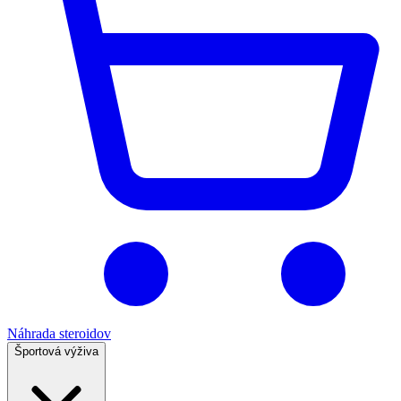
Náhrada steroidov
Športová výživa