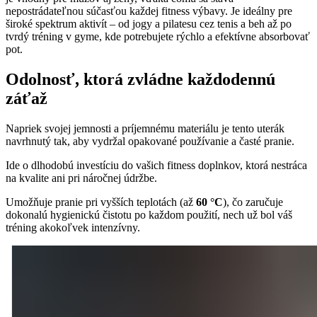
nepostrádateľnou súčasťou každej fitness výbavy. Je ideálny pre
široké spektrum aktivít – od jogy a pilatesu cez tenis a beh až po
tvrdý tréning v gyme, kde potrebujete rýchlo a efektívne absorbovať
pot.
Odolnosť, ktorá zvládne každodennú
záťaž
Napriek svojej jemnosti a príjemnému materiálu je tento uterák
navrhnutý tak, aby vydržal opakované používanie a časté pranie.
Ide o dlhodobú investíciu do vašich fitness doplnkov, ktorá nestráca
na kvalite ani pri náročnej údržbe.
Umožňuje pranie pri vyšších teplotách (až
60 °C
), čo zaručuje
dokonalú hygienickú čistotu po každom použití, nech už bol váš
tréning akokoľvek intenzívny.