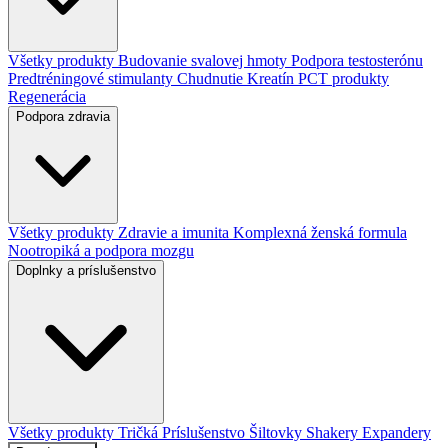
Všetky produkty
Budovanie svalovej hmoty
Podpora testosterónu
Predtréningové stimulanty
Chudnutie
Kreatín
PCT produkty
Regenerácia
Podpora zdravia
Všetky produkty
Zdravie a imunita
Komplexná ženská formula
Nootropiká a podpora mozgu
Doplnky a príslušenstvo
Všetky produkty
Tričká
Príslušenstvo
Šiltovky
Shakery
Expandery