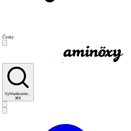
Česky
Vyhľadávanie...
⌘K