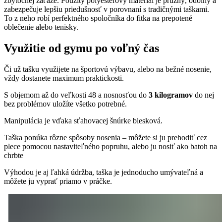
zbytočnej záťaže. Použitý polyesterový materiál je pružný, odolný a
zabezpečuje lepšiu priedušnosť v porovnaní s tradičnými taškami.
To z neho robí perfektného spoločníka do fitka na prepotené
oblečenie alebo tenisky.
Využitie od gymu po voľný čas
Či už tašku využijete na športovú výbavu, alebo na bežné nosenie,
vždy dostanete maximum praktickosti.
S objemom až do veľkosti 48 a nosnosťou do
3 kilogramov
do nej
bez problémov uložíte všetko potrebné.
Manipulácia je vďaka sťahovacej šnúrke blesková.
Taška ponúka rôzne spôsoby nosenia – môžete si ju prehodiť cez
plece pomocou nastaviteľného popruhu, alebo ju nosiť ako batoh na
chrbte
Výhodou je aj ľahká údržba, taška je jednoducho umývateľná a
môžete ju vyprať priamo v práčke.