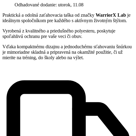
Odhadované dodanie: utorok, 11.08
Praktická a odolná zaťahovacia taška od značky
WarriorX Lab
je
ideálnym spoločníkom pre každého s aktívnym životným štýlom.
Vyrobená z kvalitného a priedušného polyesteru, poskytuje
spoľahlivú ochranu pre vaše veci či obuv.
Vďaka kompaktnému dizajnu a jednoduchému sťahovaniu šnúrkou
je mimoriadne skladná a pripravená na okamžité použitie, či už
mierite na tréning, do školy alebo na výlet.