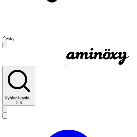
Česky
Vyhľadávanie...
⌘K