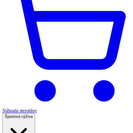
Náhrada steroidov
Športová výživa