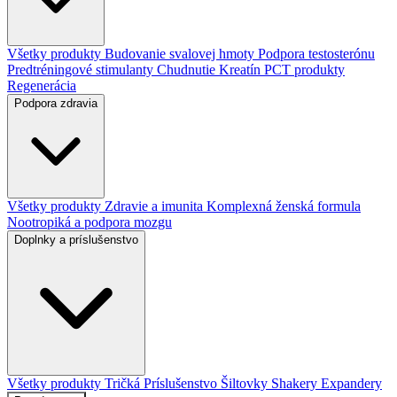
Všetky produkty
Budovanie svalovej hmoty
Podpora testosterónu
Predtréningové stimulanty
Chudnutie
Kreatín
PCT produkty
Regenerácia
Podpora zdravia
Všetky produkty
Zdravie a imunita
Komplexná ženská formula
Nootropiká a podpora mozgu
Doplnky a príslušenstvo
Všetky produkty
Tričká
Príslušenstvo
Šiltovky
Shakery
Expandery