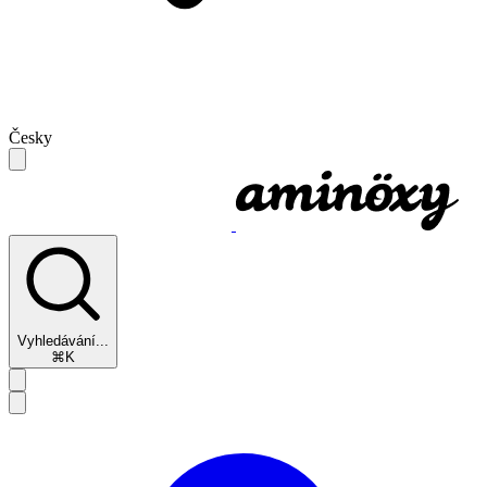
Česky
Vyhledávání...
⌘K