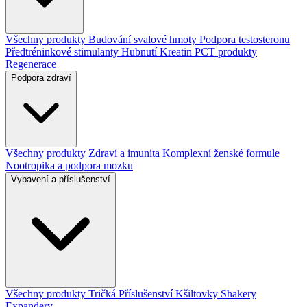
Všechny produkty
Budování svalové hmoty
Podpora testosteronu
Předtréninkové stimulanty
Hubnutí
Kreatin
PCT produkty
Regenerace
Podpora zdraví
Všechny produkty
Zdraví a imunita
Komplexní ženské formule
Nootropika a podpora mozku
Vybavení a příslušenství
Všechny produkty
Tričká
Příslušenství
Kšiltovky
Shakery
Expandery