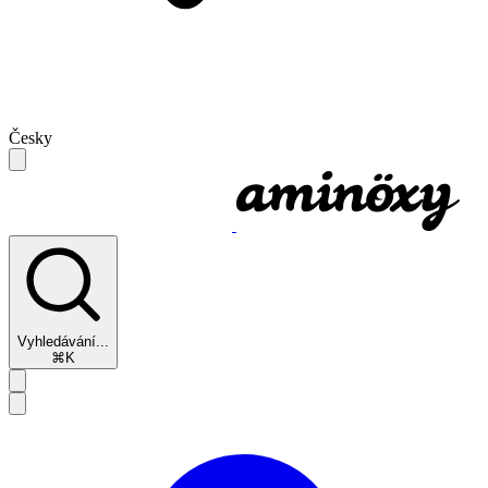
Česky
Vyhledávání...
⌘K