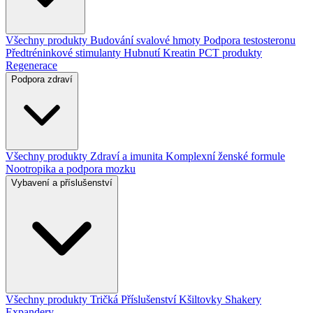
Všechny produkty
Budování svalové hmoty
Podpora testosteronu
Předtréninkové stimulanty
Hubnutí
Kreatin
PCT produkty
Regenerace
Podpora zdraví
Všechny produkty
Zdraví a imunita
Komplexní ženské formule
Nootropika a podpora mozku
Vybavení a příslušenství
Všechny produkty
Tričká
Příslušenství
Kšiltovky
Shakery
Expandery