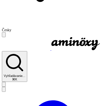
Česky
Vyhľadávanie...
⌘K