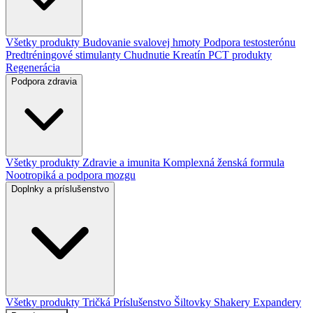
Všetky produkty
Budovanie svalovej hmoty
Podpora testosterónu
Predtréningové stimulanty
Chudnutie
Kreatín
PCT produkty
Regenerácia
Podpora zdravia
Všetky produkty
Zdravie a imunita
Komplexná ženská formula
Nootropiká a podpora mozgu
Doplnky a príslušenstvo
Všetky produkty
Tričká
Príslušenstvo
Šiltovky
Shakery
Expandery