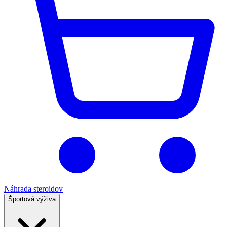
Náhrada steroidov
Športová výživa