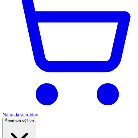
Náhrada steroidov
Športová výživa