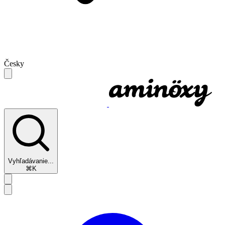
Česky
Vyhľadávanie...
⌘K