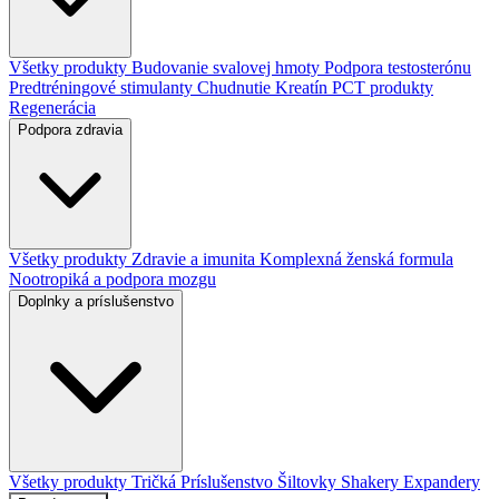
Všetky produkty
Budovanie svalovej hmoty
Podpora testosterónu
Predtréningové stimulanty
Chudnutie
Kreatín
PCT produkty
Regenerácia
Podpora zdravia
Všetky produkty
Zdravie a imunita
Komplexná ženská formula
Nootropiká a podpora mozgu
Doplnky a príslušenstvo
Všetky produkty
Tričká
Príslušenstvo
Šiltovky
Shakery
Expandery