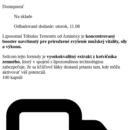
Dostupnosť
Na sklade
Odhadované dodanie: utorok, 11.08
Liposomal Tribulus Terrestris od Aminöxy je
koncentrovaný
booster navrhnutý pre prirodzené zvýšenie mužskej vitality, sily
a výkonu.
Srdcom tejto formuly je
vysokokvalitný extrakt z kotvičníka
zemného
, ktorý v spojení s lipozomálnou technológiou
zabezpečuje, že sa kľúčové látky dostanú priamo tam, kde môžu
aktivovať váš potenciál.
100 kapsúl