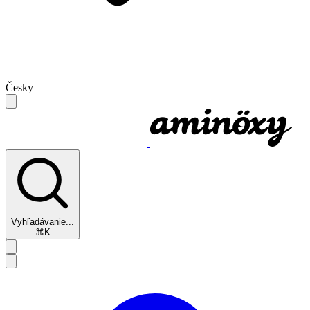
Česky
Vyhľadávanie...
⌘K