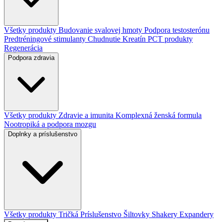
Všetky produkty
Budovanie svalovej hmoty
Podpora testosterónu
Predtréningové stimulanty
Chudnutie
Kreatín
PCT produkty
Regenerácia
Podpora zdravia
Všetky produkty
Zdravie a imunita
Komplexná ženská formula
Nootropiká a podpora mozgu
Doplnky a príslušenstvo
Všetky produkty
Tričká
Príslušenstvo
Šiltovky
Shakery
Expandery