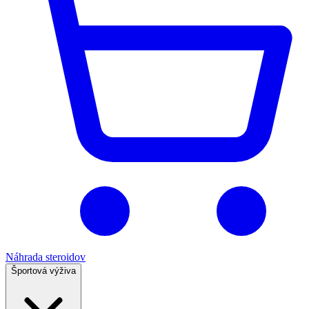
Náhrada steroidov
Športová výživa