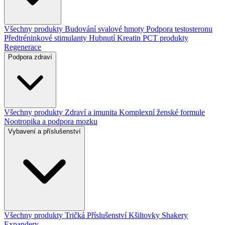
Všechny produkty
Budování svalové hmoty
Podpora testosteronu
Předtréninkové stimulanty
Hubnutí
Kreatin
PCT produkty
Regenerace
Podpora zdraví
Všechny produkty
Zdraví a imunita
Komplexní ženské formule
Nootropika a podpora mozku
Vybavení a příslušenství
Všechny produkty
Tričká
Příslušenství
Kšiltovky
Shakery
Expandery