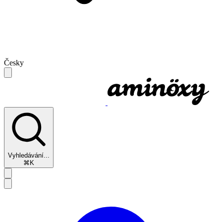
Česky
Vyhledávání...
⌘K