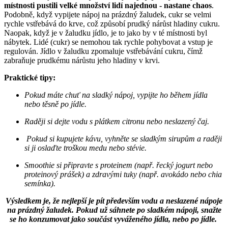
místnosti pustili velké množství lidí najednou - nastane chaos
.
Podobně, když vypijete nápoj na prázdný žaludek, cukr se velmi
rychle vstřebává do krve, což způsobí prudký nárůst hladiny cukru.
Naopak, když je v žaludku jídlo, je to jako by v té místnosti byl
nábytek. Lidé (cukr) se nemohou tak rychle pohybovat a vstup je
regulován. Jídlo v žaludku zpomaluje vstřebávání cukru, čímž
zabraňuje prudkému nárůstu jeho hladiny v krvi.
Praktické tipy:
Pokud máte chuť na sladký nápoj, vypijte ho během jídla
nebo těsně po jídle.
Raději si dejte vodu s plátkem citronu nebo neslazený čaj.
Pokud si kupujete kávu, vyhněte se sladkým sirupům a raději
si ji oslaďte troškou medu nebo stévie.
Smoothie si připravte s proteinem (např. řecký jogurt nebo
proteinový prášek) a zdravými tuky (např. avokádo nebo chia
semínka).
Výsledkem je, že nejlepší je pít především vodu a neslazené nápoje
na prázdný žaludek. Pokud už sáhnete po sladkém nápoji, snažte
se ho konzumovat jako součást vyváženého jídla, nebo po jídle.