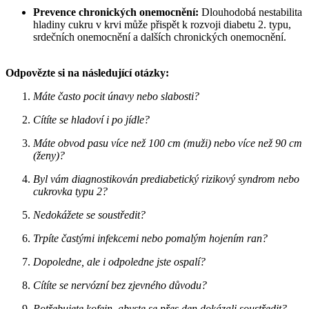
Prevence chronických onemocnění:
Dlouhodobá nestabilita
hladiny cukru v krvi může přispět k rozvoji diabetu 2. typu,
srdečních onemocnění a dalších chronických onemocnění.
Odpovězte si na následující otázky:
Máte často pocit únavy nebo slabosti?
Cítíte se hladoví i po jídle?
Máte obvod pasu více než 100 cm (muži) nebo více než 90 cm
(ženy)?
Byl vám diagnostikován prediabetický rizikový syndrom nebo
cukrovka typu 2?
Nedokážete se soustředit?
Trpíte častými infekcemi nebo pomalým hojením ran?
Dopoledne, ale i odpoledne jste ospalí?
Cítíte se nervózní bez zjevného důvodu?
Potřebujete kofein, abyste se přes den dokázali soustředit?