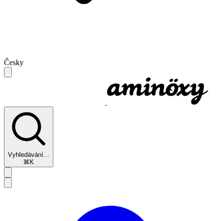
Česky
Vyhledávání...
⌘K