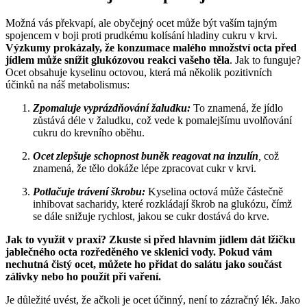
Možná vás překvapí, ale obyčejný ocet může být vaším tajným
spojencem v boji proti prudkému kolísání hladiny cukru v krvi.
Výzkumy prokázaly, že konzumace malého množství octa před
jídlem může snížit glukózovou reakci vašeho těla
. Jak to funguje?
Ocet obsahuje kyselinu octovou, která má několik pozitivních
účinků na náš metabolismus:
Zpomaluje vyprázdňování žaludku:
To znamená, že jídlo
zůstává déle v žaludku, což vede k pomalejšímu uvolňování
cukru do krevního oběhu.
Ocet zlepšuje schopnost buněk reagovat na inzulín
,
což
znamená, že tělo dokáže lépe zpracovat cukr v krvi.
Potlačuje trávení škrobu:
Kyselina octová může částečně
inhibovat sacharidy, které rozkládají škrob na glukózu, čímž
se dále snižuje rychlost, jakou se cukr dostává do krve.
Jak to využít v praxi? Zkuste si před hlavním jídlem dát lžičku
jablečného octa rozředěného ve sklenici vody. Pokud vám
nechutná čistý ocet, můžete ho přidat do salátu jako součást
zálivky nebo ho použít při vaření.
Je důležité uvést, že ačkoli je ocet účinný, není to zázračný lék. Jako