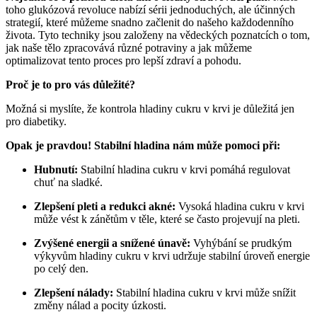
toho glukózová revoluce nabízí sérii jednoduchých, ale účinných
strategií, které můžeme snadno začlenit do našeho každodenního
života. Tyto techniky jsou založeny na vědeckých poznatcích o tom,
jak naše tělo zpracovává různé potraviny a jak můžeme
optimalizovat tento proces pro lepší zdraví a pohodu.
Proč je to pro vás důležité?
Možná si myslíte, že kontrola hladiny cukru v krvi je důležitá jen
pro diabetiky.
Opak je pravdou! Stabilní hladina nám může pomoci při:
Hubnutí:
Stabilní hladina cukru v krvi pomáhá regulovat
chuť na sladké.
Zlepšení pleti a redukci akné:
Vysoká hladina cukru v krvi
může vést k zánětům v těle, které se často projevují na pleti.
Zvýšené energii a snížené únavě:
Vyhýbání se prudkým
výkyvům hladiny cukru v krvi udržuje stabilní úroveň energie
po celý den.
Zlepšení nálady:
Stabilní hladina cukru v krvi může snížit
změny nálad a pocity úzkosti.