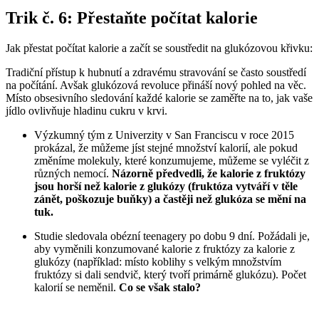
Trik č. 6: Přestaňte počítat kalorie
Jak přestat počítat kalorie a začít se soustředit na glukózovou křivku:
Tradiční přístup k hubnutí a zdravému stravování se často soustředí
na počítání. Avšak glukózová revoluce přináší nový pohled na věc.
Místo obsesivního sledování každé kalorie se zaměřte na to, jak vaše
jídlo ovlivňuje hladinu cukru v krvi.
Výzkumný tým z Univerzity v San Franciscu v roce 2015
prokázal, že můžeme jíst stejné množství kalorií, ale pokud
změníme molekuly, které konzumujeme, můžeme se vyléčit z
různých nemocí.
Názorně předvedli, že kalorie z fruktózy
jsou horší než kalorie z glukózy (fruktóza vytváří v těle
zánět, poškozuje buňky) a častěji než glukóza se mění na
tuk.
Studie sledovala obézní teenagery po dobu 9 dní. Požádali je,
aby vyměnili konzumované kalorie z fruktózy za kalorie z
glukózy (například: místo koblihy s velkým množstvím
fruktózy si dali sendvič, který tvoří primárně glukózu). Počet
kalorií se neměnil.
Co se však stalo?