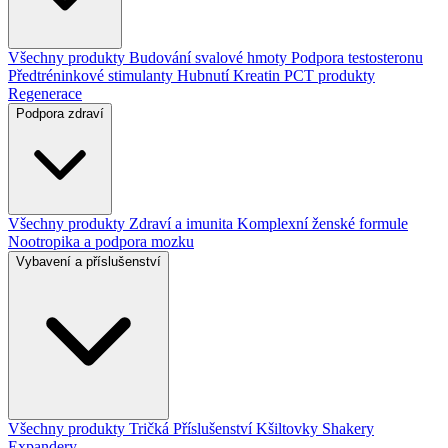
Všechny produkty
Budování svalové hmoty
Podpora testosteronu
Předtréninkové stimulanty
Hubnutí
Kreatin
PCT produkty
Regenerace
Podpora zdraví
Všechny produkty
Zdraví a imunita
Komplexní ženské formule
Nootropika a podpora mozku
Vybavení a příslušenství
Všechny produkty
Tričká
Příslušenství
Kšiltovky
Shakery
Expandery