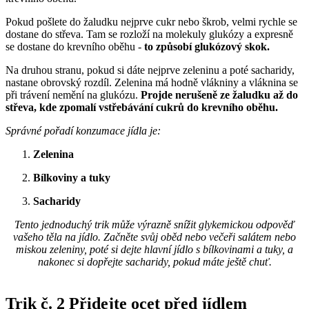
Pokud pošlete do žaludku nejprve cukr nebo škrob, velmi rychle se
dostane do střeva. Tam se rozloží na molekuly glukózy a expresně
se dostane do krevního oběhu -
to způsobí glukózový skok.
Na druhou stranu, pokud si dáte nejprve zeleninu a poté sacharidy,
nastane obrovský rozdíl. Zelenina má hodně vlákniny a vláknina se
při trávení nemění na glukózu.
Projde nerušeně ze žaludku až do
střeva, kde zpomalí vstřebávání cukrů do krevního oběhu.
Správné pořadí konzumace jídla je:
Zelenina
Bílkoviny a tuky
Sacharidy
Tento jednoduchý trik může výrazně snížit glykemickou odpověď
vašeho těla na jídlo. Začněte svůj oběd nebo večeři salátem nebo
miskou zeleniny, poté si dejte hlavní jídlo s bílkovinami a tuky, a
nakonec si dopřejte sacharidy, pokud máte ještě chuť.
Trik č. 2 Přidejte ocet před jídlem