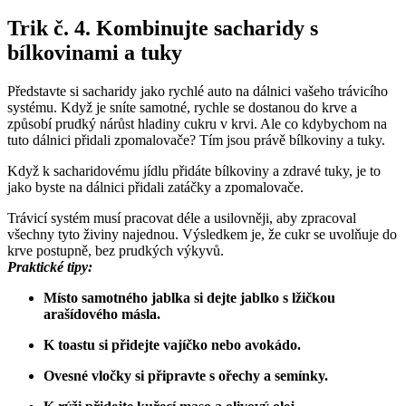
Trik č. 4. Kombinujte sacharidy s
bílkovinami a tuky
Představte si sacharidy jako rychlé auto na dálnici vašeho trávicího
systému. Když je sníte samotné, rychle se dostanou do krve a
způsobí prudký nárůst hladiny cukru v krvi. Ale co kdybychom na
tuto dálnici přidali zpomalovače? Tím jsou právě bílkoviny a tuky.
Když k sacharidovému jídlu přidáte bílkoviny a zdravé tuky, je to
jako byste na dálnici přidali zatáčky a zpomalovače.
Trávicí systém musí pracovat déle a usilovněji, aby zpracoval
všechny tyto živiny najednou. Výsledkem je, že cukr se uvolňuje do
krve postupně, bez prudkých výkyvů.
Praktické tipy:
Místo samotného jablka si dejte jablko s lžičkou
arašídového másla.
K toastu si přidejte vajíčko nebo avokádo.
Ovesné vločky si připravte s ořechy a semínky.