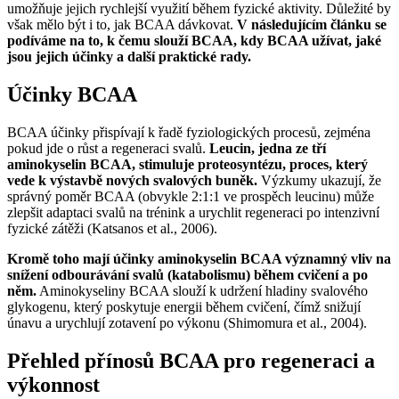
umožňuje jejich rychlejší využití během fyzické aktivity. Důležité by
však mělo být i to, jak BCAA dávkovat.
V následujícím článku se
podíváme na to, k čemu slouží BCAA, kdy BCAA užívat, jaké
jsou jejich účinky a další praktické rady.
Účinky BCAA
BCAA účinky přispívají k řadě fyziologických procesů, zejména
pokud jde o růst a regeneraci svalů.
Leucin, jedna ze tří
aminokyselin BCAA, stimuluje proteosyntézu, proces, který
vede k výstavbě nových svalových buněk.
Výzkumy ukazují, že
správný poměr BCAA (obvykle 2:1:1 ve prospěch leucinu) může
zlepšit adaptaci svalů na trénink a urychlit regeneraci po intenzivní
fyzické zátěži (Katsanos et al., 2006).
Kromě toho mají účinky aminokyselin BCAA významný vliv na
snížení odbourávání svalů (katabolismu) během cvičení a po
něm.
Aminokyseliny BCAA slouží k udržení hladiny svalového
glykogenu, který poskytuje energii během cvičení, čímž snižují
únavu a urychlují zotavení po výkonu (Shimomura et al., 2004).
Přehled přínosů BCAA pro regeneraci a
výkonnost