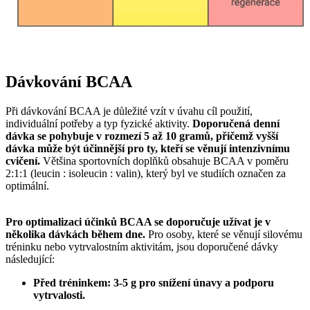
Dávkování BCAA
Při dávkování BCAA je důležité vzít v úvahu cíl použití,
individuální potřeby a typ fyzické aktivity.
Doporučená denní
dávka se pohybuje v rozmezí 5 až 10 gramů, přičemž vyšší
dávka může být účinnější pro ty, kteří se věnují intenzivnímu
cvičení.
Většina sportovních doplňků obsahuje BCAA v poměru
2:1:1 (leucin : isoleucin : valin), který byl ve studiích označen za
optimální.
Pro optimalizaci účinků BCAA se doporučuje užívat je v
několika dávkách během dne.
Pro osoby, které se věnují silovému
tréninku nebo vytrvalostním aktivitám, jsou doporučené dávky
následující:
Před tréninkem: 3-5 g pro snížení únavy a podporu
vytrvalosti.