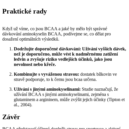
Praktické rady
Když už víme, co jsou BCAA a jaké by mělo být správné
dávkování aminokyselin BCAA, podívejme se, co dělat pro
dosažení optimálních výsledků.
Dodržujte doporučené dávkování: Užívání vyšších dávek,
než je doporučeno, může vést k nadměrnému zatížení
ledvin a zvyšuje riziko vedlejších účinků, jako jsou
nevolnost nebo křeče.
Kombinujte s vyváženou stravou:
dostatek bílkovin ve
stravě podporuje, to k čemu jsou bcaa určena.
Užívání s jinými aminokyselinami:
Studie naznačují, že
užívání BCAA s jinými aminokyselinami, zejména s
glutaminem a argininem, může zvýšit jejich účinky (Tipton et
al., 2004).
Závěr
BCAA představují účinný doplněk stravy pro sportovce a aktivní