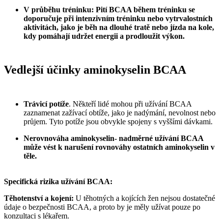
V průběhu tréninku: Pití BCAA během tréninku se
doporučuje při intenzivním tréninku nebo vytrvalostních
aktivitách, jako je běh na dlouhé tratě nebo jízda na kole,
kdy pomáhají udržet energii a prodloužit výkon.
Vedlejší účinky aminokyselin BCAA
Trávicí potíže
. Někteří lidé mohou při užívání BCAA
zaznamenat zažívací obtíže, jako je nadýmání, nevolnost nebo
průjem. Tyto potíže jsou obvykle spojeny s vyššími dávkami.
Nerovnováha aminokyselin- nadměrné užívání BCAA
může vést k narušení rovnováhy ostatních aminokyselin v
těle.
Specifická rizika užívání BCAA:
Těhotenství a kojení:
U těhotných a kojících žen nejsou dostatečné
údaje o bezpečnosti BCAA, a proto by je měly užívat pouze po
konzultaci s lékařem.