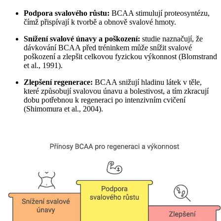
Podpora svalového růstu:
BCAA stimulují proteosyntézu,
čímž přispívají k tvorbě a obnově svalové hmoty.
Snížení svalové únavy a poškození:
studie naznačují, že
dávkování BCAA před tréninkem může snížit svalové
poškození a zlepšit celkovou fyzickou výkonnost (Blomstrand
et al., 1991).
Zlepšení regenerace:
BCAA snižují hladinu látek v těle,
které způsobují svalovou únavu a bolestivost, a tím zkracují
dobu potřebnou k regeneraci po intenzivním cvičení
(Shimomura et al., 2004).