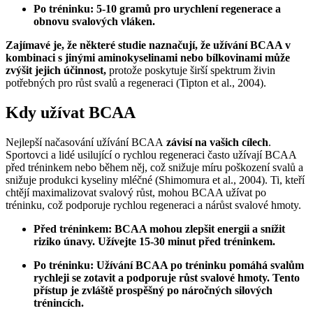
Po tréninku: 5-10 gramů pro urychlení regenerace a
obnovu svalových vláken.
Zajímavé je, že některé studie naznačují, že užívání BCAA v
kombinaci s jinými aminokyselinami nebo bílkovinami může
zvýšit jejich účinnost,
protože poskytuje širší spektrum živin
potřebných pro růst svalů a regeneraci (Tipton et al., 2004).
Kdy užívat BCAA
Nejlepší načasování užívání BCAA
závisí na vašich cílech
.
Sportovci a lidé usilující o rychlou regeneraci často užívají BCAA
před tréninkem nebo během něj, což snižuje míru poškození svalů a
snižuje produkci kyseliny mléčné (Shimomura et al., 2004). Ti, kteří
chtějí maximalizovat svalový růst, mohou BCAA užívat po
tréninku, což podporuje rychlou regeneraci a nárůst svalové hmoty.
Před tréninkem: BCAA mohou zlepšit energii a snížit
riziko únavy. Užívejte 15-30 minut před tréninkem.
Po tréninku: Užívání BCAA po tréninku pomáhá svalům
rychleji se zotavit a podporuje růst svalové hmoty. Tento
přístup je zvláště prospěšný po náročných silových
trénincích.