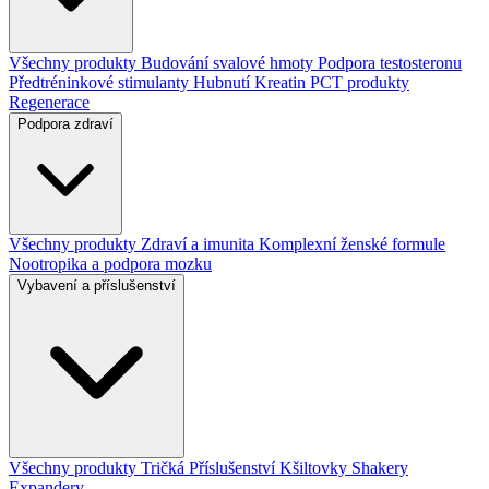
Všechny produkty
Budování svalové hmoty
Podpora testosteronu
Předtréninkové stimulanty
Hubnutí
Kreatin
PCT produkty
Regenerace
Podpora zdraví
Všechny produkty
Zdraví a imunita
Komplexní ženské formule
Nootropika a podpora mozku
Vybavení a příslušenství
Všechny produkty
Tričká
Příslušenství
Kšiltovky
Shakery
Expandery