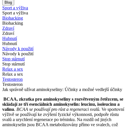
Blog
Sport a výživa
Sport a výživa
Biohacking
Biohacking
Zdraví
Zdraví
Hubnutí
Hubnutí
Návody k použití
Návody k použití
Stop stárnutí
Stop stárnutí
Relax a sex
Relax a sex
Testosteron
Testosteron
Jak správně užívat aminokyseliny: Účinky a možné vedlejší účinky
BCAA, zkratka pro aminokyseliny s rozvětveným řetězcem, se
skládají ze tří esenciálních aminokyselin: leucinu, isoleucinu a
valinu
.
BCAA se používají pro růst a regeneraci svalů.
Ve sportovní
výživě se používají ke zvýšení fyzické výkonnosti, podpoře růstu
svalů a urychlení regenerace po tréninku. Na rozdíl od jiných
aminokyselin jsou BCAA metabolizovány přímo ve svalech, což