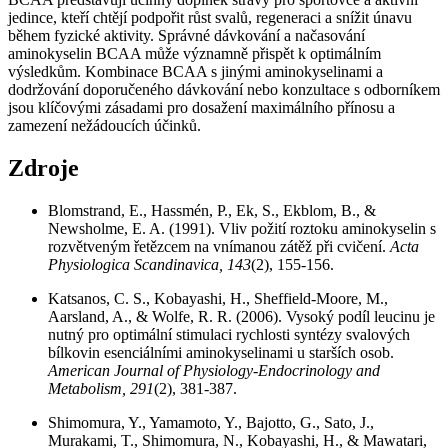
jedince, kteří chtějí podpořit růst svalů, regeneraci a snížit únavu
během fyzické aktivity. Správné dávkování a načasování
aminokyselin BCAA může významně přispět k optimálním
výsledkům. Kombinace BCAA s jinými aminokyselinami a
dodržování doporučeného dávkování nebo konzultace s odborníkem
jsou klíčovými zásadami pro dosažení maximálního přínosu a
zamezení nežádoucích účinků.
Zdroje
Blomstrand, E., Hassmén, P., Ek, S., Ekblom, B., &
Newsholme, E. A. (1991). Vliv požití roztoku aminokyselin s
rozvětveným řetězcem na vnímanou zátěž při cvičení.
Acta
Physiologica Scandinavica, 143
(2), 155-156.
Katsanos, C. S., Kobayashi, H., Sheffield-Moore, M.,
Aarsland, A., & Wolfe, R. R. (2006). Vysoký podíl leucinu je
nutný pro optimální stimulaci rychlosti syntézy svalových
bílkovin esenciálními aminokyselinami u starších osob.
American Journal of Physiology-Endocrinology and
Metabolism, 291
(2), 381-387.
Shimomura, Y., Yamamoto, Y., Bajotto, G., Sato, J.,
Murakami, T., Shimomura, N., Kobayashi, H., & Mawatari,