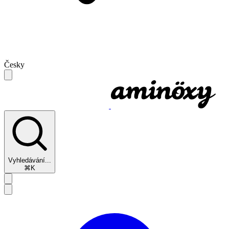
Česky
Vyhledávání...
⌘K