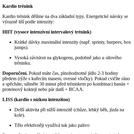
Kardio trénink
Kardio trénink dělíme na dva základní typy. Energetické nároky se
výrazně liší podle intenzity:
HIIT (vysoce intenzivní intervalový trénink)
Krátké dávky maximální intenzity (např. sprinty, burpees, box
jumps).
Vysoká závislost na glykogenu, podobně jako u silového
tréninku.
Doporučení.
Pokud máte čas, plnohodnotné jídlo 2-3 hodiny
předem (rýže s kuřecím masem, ovesné vločky). Pokud cvičíte ráno
a spěcháte, sáhněte 30 minut před tréninkem po kombinaci banán +
proteinový koktejl nebo pár datlí + BCAA.
LISS (kardio s nízkou intenzitou)
Delší aktivita při nižší intenzitě (chůze, lehký běh, jízda na
kole).
Tělo efektivněji využívá tuk jako palivo