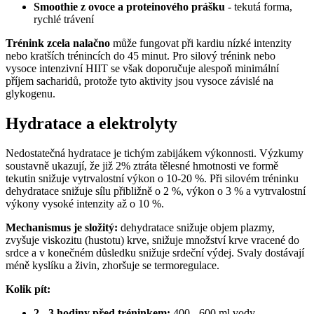
Smoothie z ovoce a proteinového prášku
- tekutá forma,
rychlé trávení
Trénink zcela nalačno
může fungovat při kardiu nízké intenzity
nebo kratších trénincích do 45 minut. Pro silový trénink nebo
vysoce intenzivní HIIT se však doporučuje alespoň minimální
příjem sacharidů, protože tyto aktivity jsou vysoce závislé na
glykogenu.
Hydratace a elektrolyty
Nedostatečná hydratace je tichým zabijákem výkonnosti. Výzkumy
soustavně ukazují, že již 2% ztráta tělesné hmotnosti ve formě
tekutin snižuje vytrvalostní výkon o 10-20 %. Při silovém tréninku
dehydratace snižuje sílu přibližně o 2 %, výkon o 3 % a vytrvalostní
výkony vysoké intenzity až o 10 %.
Mechanismus je složitý:
dehydratace snižuje objem plazmy,
zvyšuje viskozitu (hustotu) krve, snižuje množství krve vracené do
srdce a v konečném důsledku snižuje srdeční výdej. Svaly dostávají
méně kyslíku a živin, zhoršuje se termoregulace.
Kolik pít:
2 - 3 hodiny před tréninkem:
400 - 600 ml vody.