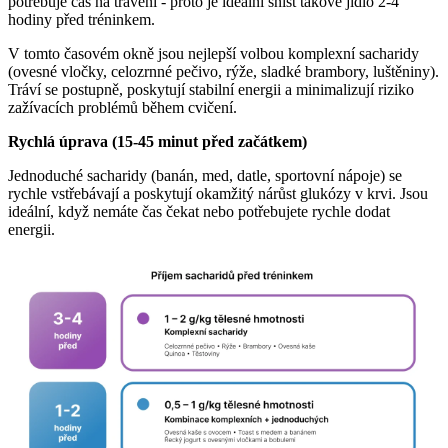
potřebuje čas na trávení - proto je ideální sníst takové jídlo 2-4
hodiny před tréninkem.
V tomto časovém okně jsou nejlepší volbou komplexní sacharidy
(ovesné vločky, celozrnné pečivo, rýže, sladké brambory, luštěniny).
Tráví se postupně, poskytují stabilní energii a minimalizují riziko
zažívacích problémů během cvičení.
Rychlá úprava (15-45 minut před začátkem)
Jednoduché sacharidy (banán, med, datle, sportovní nápoje) se
rychle vstřebávají a poskytují okamžitý nárůst glukózy v krvi. Jsou
ideální, když nemáte čas čekat nebo potřebujete rychle dodat
energii.