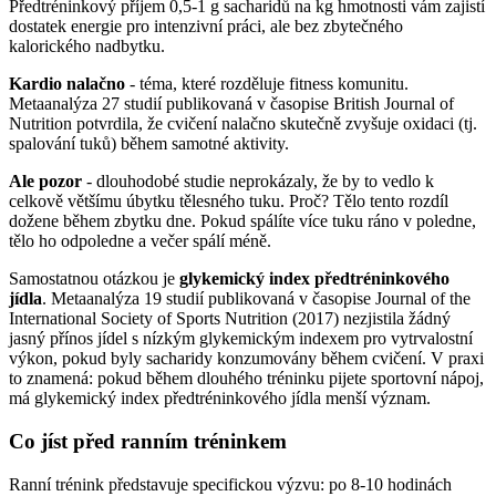
Předtréninkový příjem 0,5-1 g sacharidů na kg hmotnosti vám zajistí
dostatek energie pro intenzivní práci, ale bez zbytečného
kalorického nadbytku.
Kardio nalačno
- téma, které rozděluje fitness komunitu.
Metaanalýza 27 studií publikovaná v časopise British Journal of
Nutrition potvrdila, že cvičení nalačno skutečně zvyšuje oxidaci (tj.
spalování tuků) během samotné aktivity.
Ale pozor
- dlouhodobé studie neprokázaly, že by to vedlo k
celkově většímu úbytku tělesného tuku. Proč? Tělo tento rozdíl
dožene během zbytku dne. Pokud spálíte více tuku ráno v poledne,
tělo ho odpoledne a večer spálí méně.
Samostatnou otázkou je
glykemický index předtréninkového
jídla
. Metaanalýza 19 studií publikovaná v časopise Journal of the
International Society of Sports Nutrition (2017) nezjistila žádný
jasný přínos jídel s nízkým glykemickým indexem pro vytrvalostní
výkon, pokud byly sacharidy konzumovány během cvičení. V praxi
to znamená: pokud během dlouhého tréninku pijete sportovní nápoj,
má glykemický index předtréninkového jídla menší význam.
Co jíst před ranním tréninkem
Ranní trénink představuje specifickou výzvu: po 8-10 hodinách