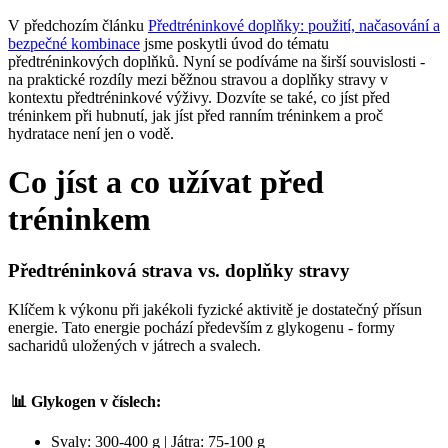
V předchozím článku
Předtréninkové doplňky: použití, načasování a
bezpečné kombinace
jsme poskytli úvod do tématu
předtréninkových doplňků. Nyní se podíváme na širší souvislosti -
na praktické rozdíly mezi běžnou stravou a doplňky stravy v
kontextu předtréninkové výživy. Dozvíte se také, co jíst před
tréninkem při hubnutí, jak jíst před ranním tréninkem a proč
hydratace není jen o vodě.
Co jíst a co užívat před
tréninkem
Předtréninková strava vs. doplňky stravy
Klíčem k výkonu při jakékoli fyzické aktivitě je dostatečný přísun
energie. Tato energie pochází především z glykogenu - formy
sacharidů uložených v játrech a svalech.
📊 Glykogen v číslech:
Svaly: 300-400 g | Játra: 75-100 g