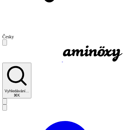
Česky
Vyhledávání...
⌘K