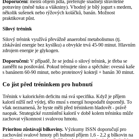
Doporučení
: menší objem jídla, preferujte snadněji stravitelné
potraviny (méně tuku a vlákniny). Vhodný je bílý jogurt s medem,
několik sušenek nebo rýžových koláčků, banán. Možnost
praktikovat půst.
Silový trénink
Silový trénink využívá převážně anaerobní metabolismus (tj.
získávání energie bez kyslíku) a obvykle trvá 45-90 minut. Hlavním
zdrojem energie je glykogen.
Doporučení:
V případě, že se jedná o silový trénink, je třeba se
zaměřit na posilování. Pokud trénujete ráno a spěcháte: ovesná kaše
s banánem 60-90 minut, nebo proteinový koktejl + banán 30 minut.
Co jíst před tréninkem pro hubnutí
Trénink v kalorickém deficitu má svá specifika. Když je příjem
kalorií nižší než výdej, tělo musí s energií hospodařit úsporněji. To
však neznamená, že byste měli před tréninkem hladovět - právě
naopak. Strategické rozmístění kalorií v době kolem tréninku může
zachovat výkonnost i svalovou hmotu.
Prioritou zůstávají bílkoviny.
Výzkumy ISSN doporučují pro
zachování svalové hmoty při hubnutí příjem 1,6 - 2,2 g bílkovin na