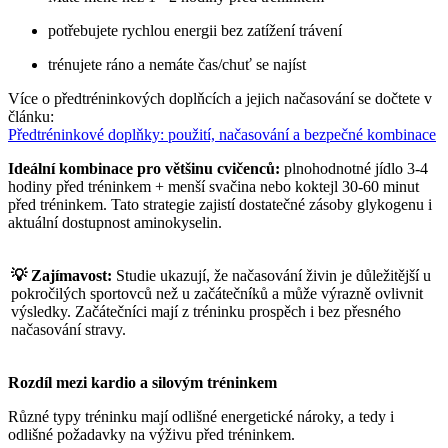
potřebujete rychlou energii bez zatížení trávení
trénujete ráno a nemáte čas/chuť se najíst
Více o předtréninkových doplňcích a jejich načasování se dočtete v
článku:
Předtréninkové doplňky: použití, načasování a bezpečné kombinace
Ideální kombinace pro většinu cvičenců:
plnohodnotné jídlo 3-4
hodiny před tréninkem + menší svačina nebo koktejl 30-60 minut
před tréninkem. Tato strategie zajistí dostatečné zásoby glykogenu i
aktuální dostupnost aminokyselin.
💡 Zajímavost:
Studie ukazují, že načasování živin je důležitější u
pokročilých sportovců než u začátečníků a může výrazně ovlivnit
výsledky. Začátečníci mají z tréninku prospěch i bez přesného
načasování stravy.
Rozdíl mezi kardio a silovým tréninkem
Různé typy tréninku mají odlišné energetické nároky, a tedy i
odlišné požadavky na výživu před tréninkem.