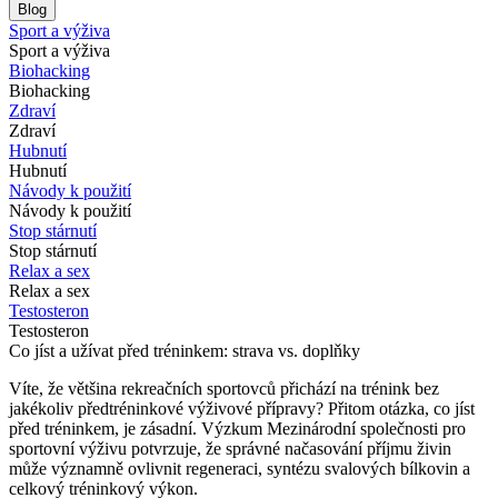
Blog
Sport a výživa
Sport a výživa
Biohacking
Biohacking
Zdraví
Zdraví
Hubnutí
Hubnutí
Návody k použití
Návody k použití
Stop stárnutí
Stop stárnutí
Relax a sex
Relax a sex
Testosteron
Testosteron
Co jíst a užívat před tréninkem: strava vs. doplňky
Víte, že většina rekreačních sportovců přichází na trénink bez
jakékoliv předtréninkové výživové přípravy? Přitom otázka, co jíst
před tréninkem, je zásadní. Výzkum Mezinárodní společnosti pro
sportovní výživu potvrzuje, že správné načasování příjmu živin
může významně ovlivnit regeneraci, syntézu svalových bílkovin a
celkový tréninkový výkon.