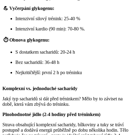
💪 Vyčerpání glykogenu:
Intenzivní silový trénink: 25-40 %
Intenzivní kardio (90 min): 70-80 %.
⏱️ Obnova glykogenu:
S dostatkem sacharidů: 20-24 h
Bez sacharidů: 36-48 h
Nejkritičtější: první 2 h po tréninku
Komplexní vs. jednoduché sacharidy
Jaký typ sacharidů si dát před tréninkem? Mělo by to záviset na
době, která vám zbývá do tréninku.
Plnohodnotné jídlo (2-4 hodiny před tréninkem)
Strava obsahující komplexní sacharidy, bílkoviny a tuky se tráví
postupně a dodává energii průběžně po dobu několika hodin. Tělo