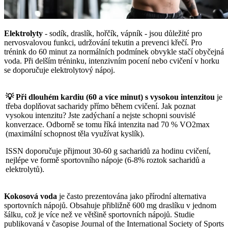
Elektrolyty
- sodík, draslík, hořčík, vápník - jsou důležité pro
nervosvalovou funkci, udržování tekutin a prevenci křečí. Pro
trénink do 60 minut za normálních podmínek obvykle stačí obyčejná
voda. Při delším tréninku, intenzivním pocení nebo cvičení v horku
se doporučuje elektrolytový nápoj.
💡 Při dlouhém kardiu (60 a více minut) s vysokou intenzitou
je
třeba doplňovat sacharidy přímo během cvičení. Jak poznat
vysokou intenzitu? Jste zadýchaní a nejste schopni souvislé
konverzace. Odborně se tomu říká intenzita nad 70 % VO2max
(maximální schopnost těla využívat kyslík).
ISSN doporučuje přijmout 30-60 g sacharidů za hodinu cvičení,
nejlépe ve formě sportovního nápoje (6-8% roztok sacharidů a
elektrolytů).
Kokosová voda
je často prezentována jako přírodní alternativa
sportovních nápojů. Obsahuje přibližně 600 mg draslíku v jednom
šálku, což je více než ve většině sportovních nápojů. Studie
publikovaná v časopise Journal of the International Society of Sports