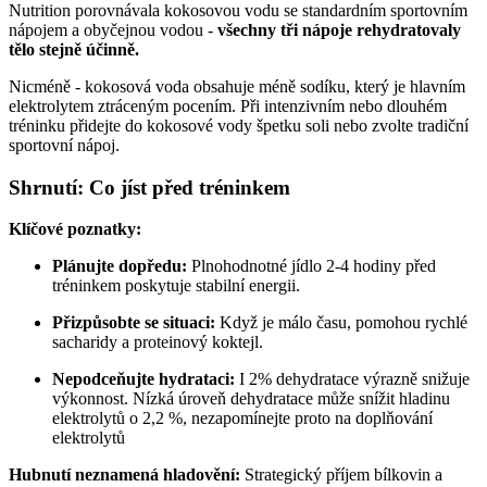
Nutrition porovnávala kokosovou vodu se standardním sportovním
nápojem a obyčejnou vodou -
všechny tři nápoje rehydratovaly
tělo stejně účinně.
Nicméně - kokosová voda obsahuje méně sodíku, který je hlavním
elektrolytem ztráceným pocením. Při intenzivním nebo dlouhém
tréninku přidejte do kokosové vody špetku soli nebo zvolte tradiční
sportovní nápoj.
Shrnutí: Co jíst před tréninkem
Klíčové poznatky:
Plánujte dopředu:
Plnohodnotné jídlo 2-4 hodiny před
tréninkem poskytuje stabilní energii.
Přizpůsobte se situaci:
Když je málo času, pomohou rychlé
sacharidy a proteinový koktejl.
Nepodceňujte hydrataci:
I 2% dehydratace výrazně snižuje
výkonnost. Nízká úroveň dehydratace může snížit hladinu
elektrolytů o 2,2 %, nezapomínejte proto na doplňování
elektrolytů
Hubnutí neznamená hladovění:
Strategický příjem bílkovin a