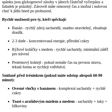
spánku jsou glykogenové zásoby v játrech částečně vyčerpány a
žaludek je prázdný. Zároveň máte omezený čas a možná i nulovou
chuť k jídlu hned po probuzení.
Rychlé možnosti pro ty, kteří spěchají:
Banán - rychlý zdroj sacharidů, snadno stravitelný, obsahuje
draslík.
2-3 datle - koncentrovaná energie, přírodní cukry
Rýžové koláčky s medem - rychlé sacharidy, minimální zátěž
pro trávení
Proteinový koktejl - pokud nemáte čas na pevnou stravu,
tekutá forma se rychleji vstřebává.
Snídaně před tréninkem (pokud máte odstup alespoň 60-90
minut):
Ovesné vločky s banánem
- komplexní sacharidy + rychlé
cukry
Toast s arašídovým máslem a medem
- sacharidy + tuky +
bílkoviny