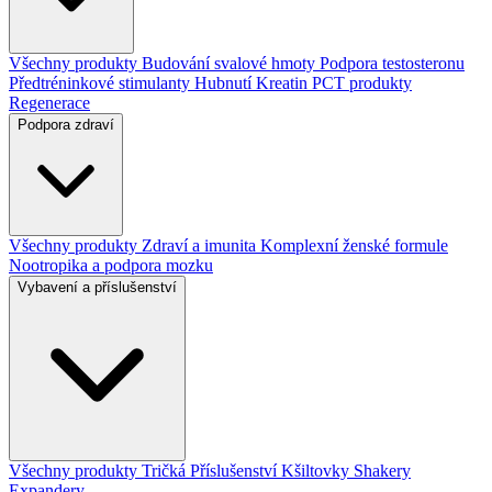
Všechny produkty
Budování svalové hmoty
Podpora testosteronu
Předtréninkové stimulanty
Hubnutí
Kreatin
PCT produkty
Regenerace
Podpora zdraví
Všechny produkty
Zdraví a imunita
Komplexní ženské formule
Nootropika a podpora mozku
Vybavení a příslušenství
Všechny produkty
Tričká
Příslušenství
Kšiltovky
Shakery
Expandery