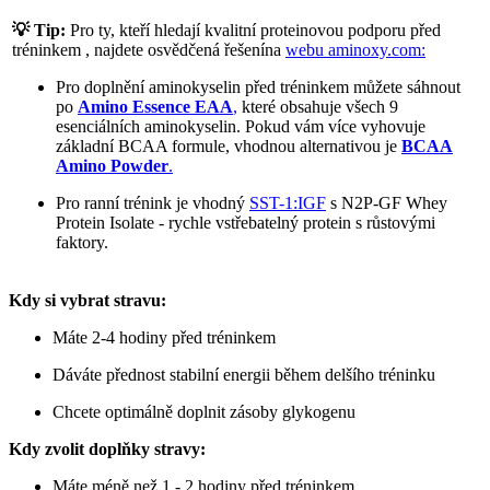
💡 Tip:
Pro ty, kteří hledají kvalitní proteinovou podporu před
tréninkem , najdete osvědčená řešenína
webu aminoxy.com:
Pro doplnění aminokyselin před tréninkem můžete sáhnout
po
Amino Essence EAA
,
které obsahuje všech 9
esenciálních aminokyselin. Pokud vám více vyhovuje
základní BCAA formule, vhodnou alternativou je
BCAA
Amino Powder
.
Pro ranní trénink je vhodný
SST-1:IGF
s N2P-GF Whey
Protein Isolate - rychle vstřebatelný protein s růstovými
faktory.
Kdy si vybrat stravu:
Máte 2-4 hodiny před tréninkem
Dáváte přednost stabilní energii během delšího tréninku
Chcete optimálně doplnit zásoby glykogenu
Kdy zvolit doplňky stravy:
Máte méně než 1 - 2 hodiny před tréninkem